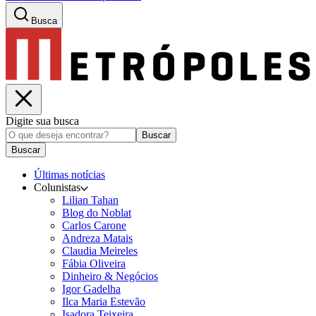
Busca
Digite sua busca
Buscar
Buscar
Últimas notícias
Colunistas
Lilian Tahan
Blog do Noblat
Carlos Carone
Andreza Matais
Claudia Meireles
Fábia Oliveira
Dinheiro & Negócios
Igor Gadelha
Ilca Maria Estevão
Isadora Teixeira