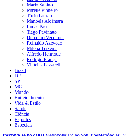
Mario Sabino
Mirelle Pinheiro
Tácio Lorran
Manoela Alcântara
Lucas Pasin
Tiago Pavinatto
Demétrio Vecchioli
Reinaldo Azevedo
Milena Teixeira
Alfredo Henrique
Rodrigo França
Vinícius Passarelli
Brasil
DF
SP
MG
Mundo
Entretenimento
Vida & Estilo
Saúde
Ciência
Esportes
Especiais
Inscreva-se no canal
MetrópolesTV no
YouTube
MetrópolesTV