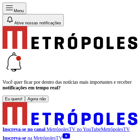
Menu
Ative nossas notificações
Você quer ficar por dentro das notícias mais importantes e receber
notificações em tempo real?
Eu quero!
Agora não
Inscreva-se no canal
MetrópolesTV no
YouTube
MetrópolesTV
Inscreva-se
na MetrópolesTV