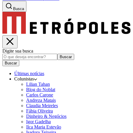
Busca
Digite sua busca
Buscar
Buscar
Últimas notícias
Colunistas
Lilian Tahan
Blog do Noblat
Carlos Carone
Andreza Matais
Claudia Meireles
Fábia Oliveira
Dinheiro & Negócios
Igor Gadelha
Ilca Maria Estevão
Isadora Teixeira