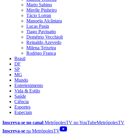
Mario Sabino
Mirelle Pinheiro
Tácio Lorran
Manoela Alcântara
Lucas Pasin
Tiago Pavinatto
Demétrio Vecchioli
Reinaldo Azevedo
Milena Teixeira
Rodrigo França
Brasil
DF
SP
MG
Mundo
Entretenimento
Vida & Estilo
Saúde
Ciência
Esportes
Especiais
Inscreva-se no canal
MetrópolesTV no
YouTube
MetrópolesTV
Inscreva-se
na MetrópolesTV