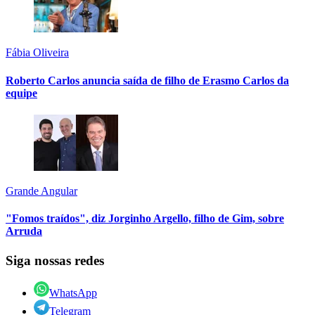
Fábia Oliveira
Roberto Carlos anuncia saída de filho de Erasmo Carlos da
equipe
Grande Angular
"Fomos traídos", diz Jorginho Argello, filho de Gim, sobre
Arruda
Siga nossas redes
WhatsApp
Telegram