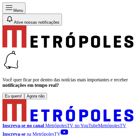
Menu
Ative nossas notificações
Você quer ficar por dentro das notícias mais importantes e receber
notificações em tempo real?
Eu quero!
Agora não
Inscreva-se no canal
MetrópolesTV no
YouTube
MetrópolesTV
Inscreva-se
na MetrópolesTV