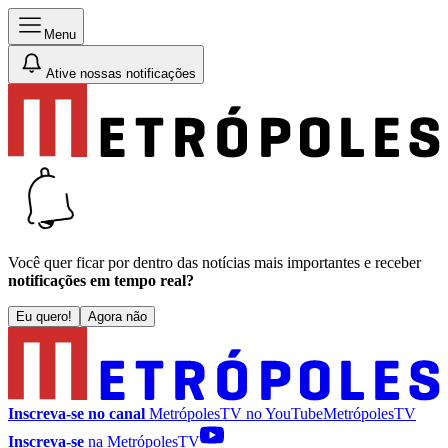
Menu
Ative nossas notificações
Você quer ficar por dentro das notícias mais importantes e receber
notificações em tempo real?
Eu quero!
Agora não
Inscreva-se no canal
MetrópolesTV no
YouTube
MetrópolesTV
Inscreva-se
na MetrópolesTV