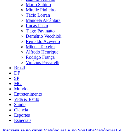
Mario Sabino
Mirelle Pinheiro
Tácio Lorran
Manoela Alcântara
Lucas Pasin
Tiago Pavinatto
Demétrio Vecchioli
Reinaldo Azevedo
Milena Teixeira
Alfredo Henrique
Rodrigo França
Vinícius Passarelli
Brasil
DF
SP
MG
Mundo
Entretenimento
Vida & Estilo
Saúde
Ciência
Esportes
Especiais
Inscreva-se no canal
MetrópolesTV no
YouTube
MetrópolesTV