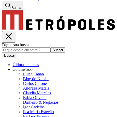
Busca
Digite sua busca
Buscar
Buscar
Últimas notícias
Colunistas
Lilian Tahan
Blog do Noblat
Carlos Carone
Andreza Matais
Claudia Meireles
Fábia Oliveira
Dinheiro & Negócios
Igor Gadelha
Ilca Maria Estevão
Isadora Teixeira