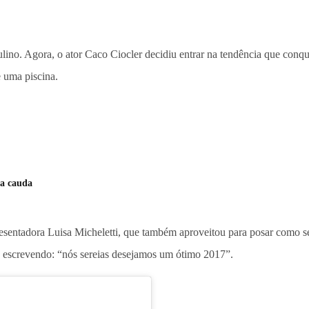
ino. Agora, o ator Caco Ciocler decidiu entrar na tendência que conq
e uma piscina.
da cauda
resentadora Luisa Micheletti, que também aproveitou para posar como se
ou escrevendo: “nós sereias desejamos um ótimo 2017”.