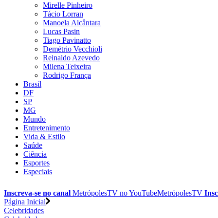
Mirelle Pinheiro
Tácio Lorran
Manoela Alcântara
Lucas Pasin
Tiago Pavinatto
Demétrio Vecchioli
Reinaldo Azevedo
Milena Teixeira
Rodrigo França
Brasil
DF
SP
MG
Mundo
Entretenimento
Vida & Estilo
Saúde
Ciência
Esportes
Especiais
Inscreva-se no canal
MetrópolesTV no
YouTube
MetrópolesTV
Insc
Página Inicial
Celebridades