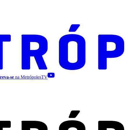
reva-se
na MetrópolesTV