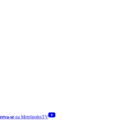
reva-se
na MetrópolesTV