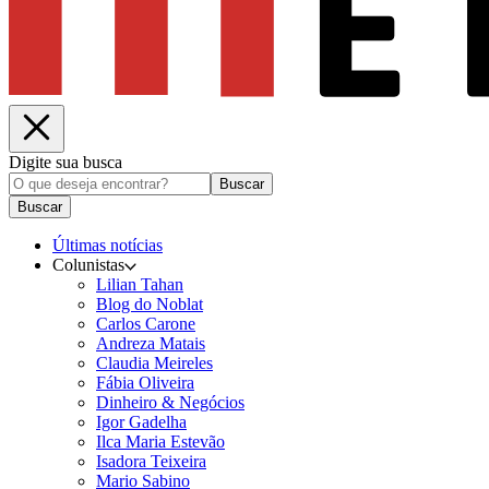
Digite sua busca
Buscar
Buscar
Últimas notícias
Colunistas
Lilian Tahan
Blog do Noblat
Carlos Carone
Andreza Matais
Claudia Meireles
Fábia Oliveira
Dinheiro & Negócios
Igor Gadelha
Ilca Maria Estevão
Isadora Teixeira
Mario Sabino