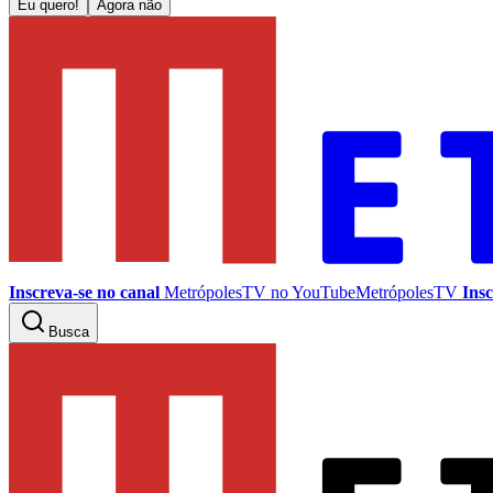
Eu quero!
Agora não
Inscreva-se no canal
MetrópolesTV no
YouTube
MetrópolesTV
Insc
Busca