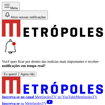
Menu
Ative nossas notificações
Você quer ficar por dentro das notícias mais importantes e receber
notificações em tempo real?
Eu quero!
Agora não
Inscreva-se no canal
MetrópolesTV no
YouTube
MetrópolesTV
Inscreva-se
na MetrópolesTV