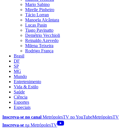
Mario Sabino
Mirelle Pinheiro
Tácio Lorran
Manoela Alcântara
Lucas Pasin
Tiago Pavinatto
Demétrio Vecchioli
Reinaldo Azevedo
Milena Teixeira
Rodrigo França
Brasil
DF
SP
MG
Mundo
Entretenimento
Vida & Estilo
Saúde
Ciência
Esportes
Especiais
Inscreva-se no canal
MetrópolesTV no
YouTube
MetrópolesTV
Inscreva-se
na MetrópolesTV