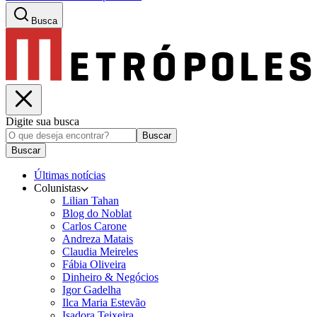
Busca
Digite sua busca
Buscar
Buscar
Últimas notícias
Colunistas
Lilian Tahan
Blog do Noblat
Carlos Carone
Andreza Matais
Claudia Meireles
Fábia Oliveira
Dinheiro & Negócios
Igor Gadelha
Ilca Maria Estevão
Isadora Teixeira