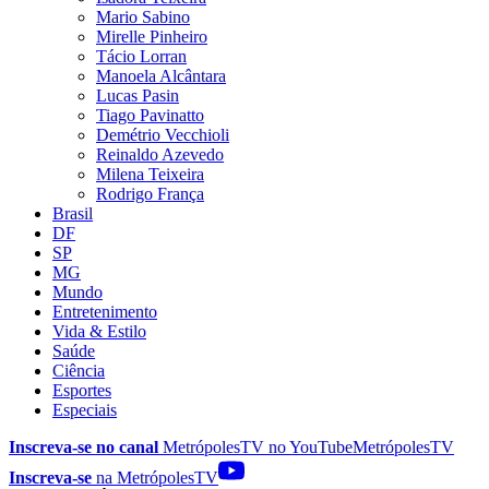
Mario Sabino
Mirelle Pinheiro
Tácio Lorran
Manoela Alcântara
Lucas Pasin
Tiago Pavinatto
Demétrio Vecchioli
Reinaldo Azevedo
Milena Teixeira
Rodrigo França
Brasil
DF
SP
MG
Mundo
Entretenimento
Vida & Estilo
Saúde
Ciência
Esportes
Especiais
Inscreva-se no canal
MetrópolesTV no
YouTube
MetrópolesTV
Inscreva-se
na MetrópolesTV