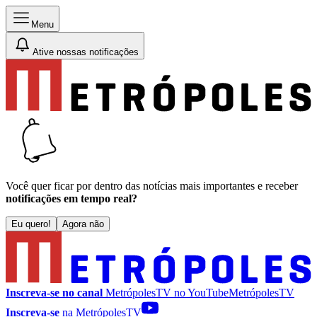
Menu
Ative nossas notificações
Você quer ficar por dentro das notícias mais importantes e receber
notificações em tempo real?
Eu quero!
Agora não
Inscreva-se no canal
MetrópolesTV no
YouTube
MetrópolesTV
Inscreva-se
na MetrópolesTV