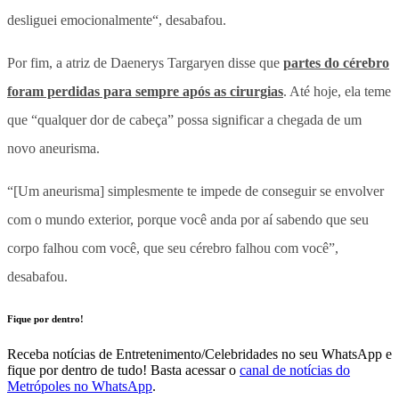
desliguei emocionalmente
“, desabafou.
Por fim, a atriz de Daenerys Targaryen disse que
partes do cérebro
foram perdidas para sempre após as cirurgias
. Até hoje, ela teme
que “qualquer dor de cabeça” possa significar a chegada de um
novo aneurisma.
“[Um aneurisma] simplesmente te impede de conseguir se envolver
com o mundo exterior, porque você anda por aí sabendo que seu
corpo falhou com você, que seu cérebro falhou com você”,
desabafou.
Fique por dentro!
Receba notícias de Entretenimento/Celebridades no seu WhatsApp e
fique por dentro de tudo! Basta acessar o
canal de notícias do
Metrópoles no WhatsApp
.