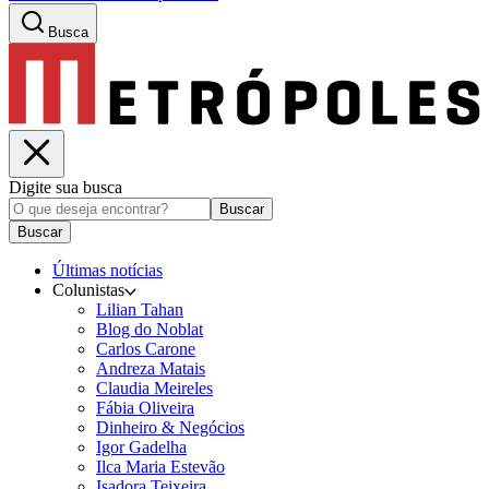
Busca
Digite sua busca
Buscar
Buscar
Últimas notícias
Colunistas
Lilian Tahan
Blog do Noblat
Carlos Carone
Andreza Matais
Claudia Meireles
Fábia Oliveira
Dinheiro & Negócios
Igor Gadelha
Ilca Maria Estevão
Isadora Teixeira