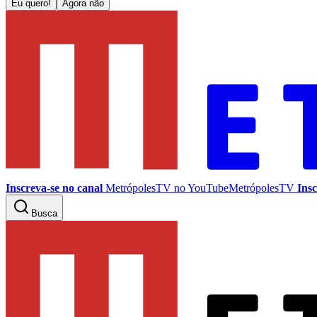
Eu quero!
Agora não
Inscreva-se no canal
MetrópolesTV no
YouTube
MetrópolesTV
Insc
Busca