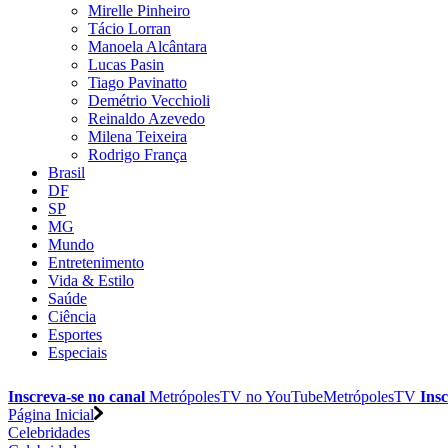
Mirelle Pinheiro
Tácio Lorran
Manoela Alcântara
Lucas Pasin
Tiago Pavinatto
Demétrio Vecchioli
Reinaldo Azevedo
Milena Teixeira
Rodrigo França
Brasil
DF
SP
MG
Mundo
Entretenimento
Vida & Estilo
Saúde
Ciência
Esportes
Especiais
Inscreva-se no canal
MetrópolesTV no
YouTube
MetrópolesTV
Insc
Página Inicial
Celebridades