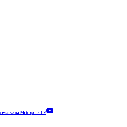
reva-se
na MetrópolesTV