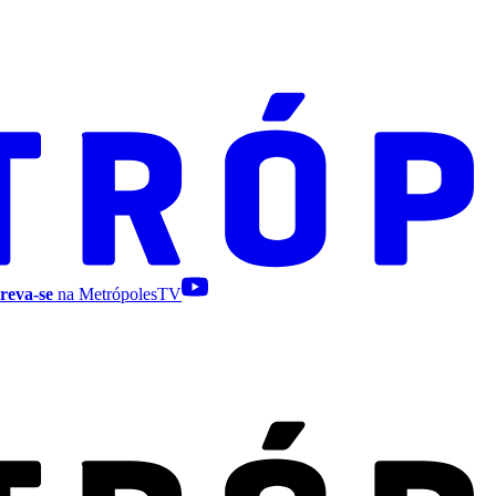
reva-se
na MetrópolesTV