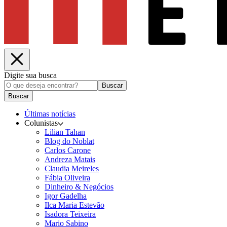
Digite sua busca
Buscar
Buscar
Últimas notícias
Colunistas
Lilian Tahan
Blog do Noblat
Carlos Carone
Andreza Matais
Claudia Meireles
Fábia Oliveira
Dinheiro & Negócios
Igor Gadelha
Ilca Maria Estevão
Isadora Teixeira
Mario Sabino