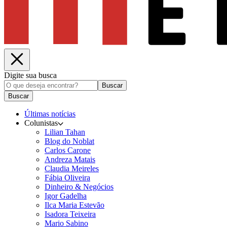
Digite sua busca
Buscar
Buscar
Últimas notícias
Colunistas
Lilian Tahan
Blog do Noblat
Carlos Carone
Andreza Matais
Claudia Meireles
Fábia Oliveira
Dinheiro & Negócios
Igor Gadelha
Ilca Maria Estevão
Isadora Teixeira
Mario Sabino