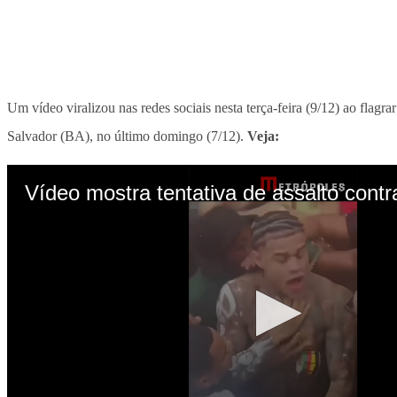
Um vídeo viralizou nas redes sociais nesta terça-feira (9/12) ao fla
Salvador (BA), no último domingo (7/12).
Veja: