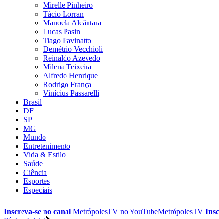
Mirelle Pinheiro
Tácio Lorran
Manoela Alcântara
Lucas Pasin
Tiago Pavinatto
Demétrio Vecchioli
Reinaldo Azevedo
Milena Teixeira
Alfredo Henrique
Rodrigo França
Vinícius Passarelli
Brasil
DF
SP
MG
Mundo
Entretenimento
Vida & Estilo
Saúde
Ciência
Esportes
Especiais
Inscreva-se no canal
MetrópolesTV no
YouTube
MetrópolesTV
Insc