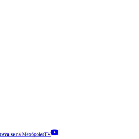
reva-se
na MetrópolesTV