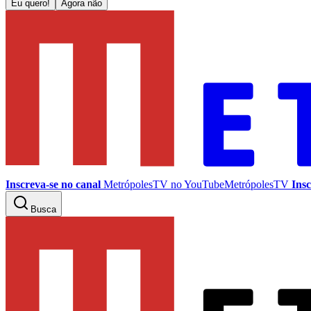
Eu quero!
Agora não
Inscreva-se no canal
MetrópolesTV no
YouTube
MetrópolesTV
Insc
Busca