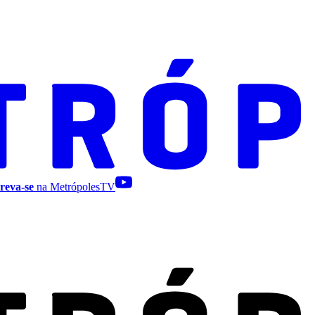
reva-se
na MetrópolesTV