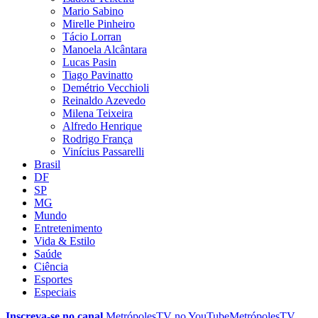
Mario Sabino
Mirelle Pinheiro
Tácio Lorran
Manoela Alcântara
Lucas Pasin
Tiago Pavinatto
Demétrio Vecchioli
Reinaldo Azevedo
Milena Teixeira
Alfredo Henrique
Rodrigo França
Vinícius Passarelli
Brasil
DF
SP
MG
Mundo
Entretenimento
Vida & Estilo
Saúde
Ciência
Esportes
Especiais
Inscreva-se no canal
MetrópolesTV no
YouTube
MetrópolesTV