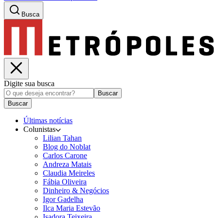
Busca
Digite sua busca
Buscar
Buscar
Últimas notícias
Colunistas
Lilian Tahan
Blog do Noblat
Carlos Carone
Andreza Matais
Claudia Meireles
Fábia Oliveira
Dinheiro & Negócios
Igor Gadelha
Ilca Maria Estevão
Isadora Teixeira