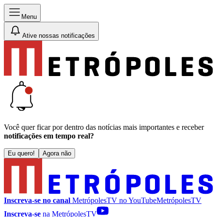
Menu
Ative nossas notificações
Você quer ficar por dentro das notícias mais importantes e receber
notificações em tempo real?
Eu quero!
Agora não
Inscreva-se no canal
MetrópolesTV no
YouTube
MetrópolesTV
Inscreva-se
na MetrópolesTV