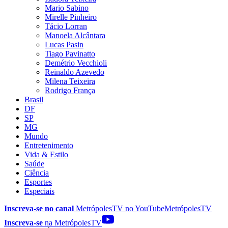
Mario Sabino
Mirelle Pinheiro
Tácio Lorran
Manoela Alcântara
Lucas Pasin
Tiago Pavinatto
Demétrio Vecchioli
Reinaldo Azevedo
Milena Teixeira
Rodrigo França
Brasil
DF
SP
MG
Mundo
Entretenimento
Vida & Estilo
Saúde
Ciência
Esportes
Especiais
Inscreva-se no canal
MetrópolesTV no
YouTube
MetrópolesTV
Inscreva-se
na MetrópolesTV