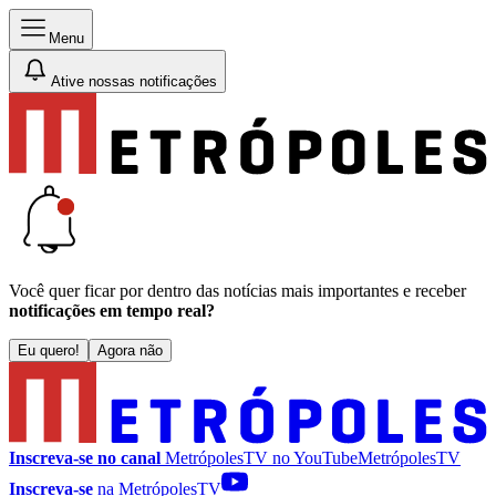
Menu
Ative nossas notificações
Você quer ficar por dentro das notícias mais importantes e receber
notificações em tempo real?
Eu quero!
Agora não
Inscreva-se no canal
MetrópolesTV no
YouTube
MetrópolesTV
Inscreva-se
na MetrópolesTV