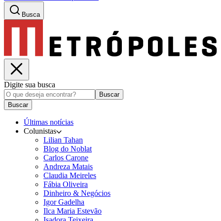
Busca
Digite sua busca
Buscar
Buscar
Últimas notícias
Colunistas
Lilian Tahan
Blog do Noblat
Carlos Carone
Andreza Matais
Claudia Meireles
Fábia Oliveira
Dinheiro & Negócios
Igor Gadelha
Ilca Maria Estevão
Isadora Teixeira