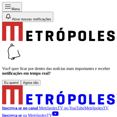
Menu
Ative nossas notificações
Você quer ficar por dentro das notícias mais importantes e receber
notificações em tempo real?
Eu quero!
Agora não
Inscreva-se no canal
MetrópolesTV no
YouTube
MetrópolesTV
Inscreva-se
na MetrópolesTV