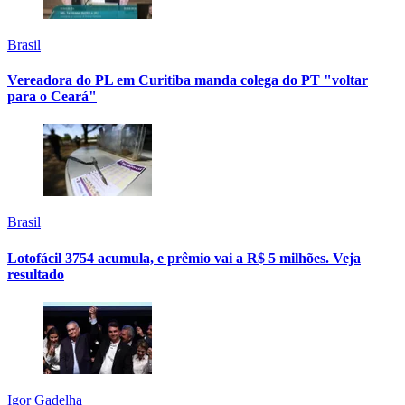
Brasil
Vereadora do PL em Curitiba manda colega do PT "voltar
para o Ceará"
Brasil
Lotofácil 3754 acumula, e prêmio vai a R$ 5 milhões. Veja
resultado
Igor Gadelha