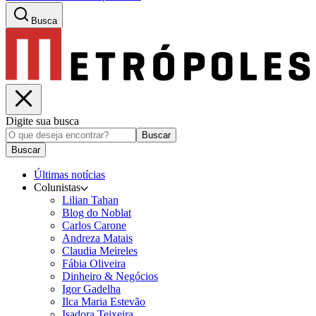
Busca
Digite sua busca
Buscar
Buscar
Últimas notícias
Colunistas
Lilian Tahan
Blog do Noblat
Carlos Carone
Andreza Matais
Claudia Meireles
Fábia Oliveira
Dinheiro & Negócios
Igor Gadelha
Ilca Maria Estevão
Isadora Teixeira