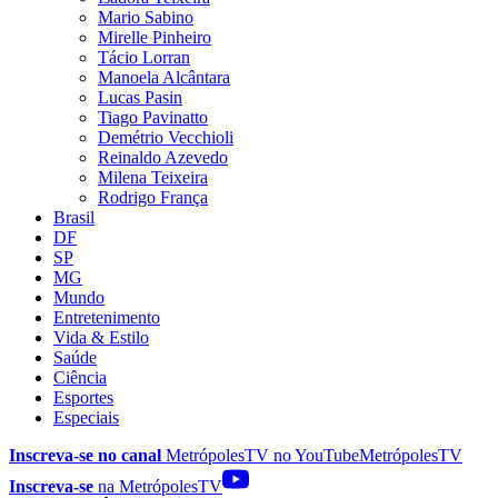
Mario Sabino
Mirelle Pinheiro
Tácio Lorran
Manoela Alcântara
Lucas Pasin
Tiago Pavinatto
Demétrio Vecchioli
Reinaldo Azevedo
Milena Teixeira
Rodrigo França
Brasil
DF
SP
MG
Mundo
Entretenimento
Vida & Estilo
Saúde
Ciência
Esportes
Especiais
Inscreva-se no canal
MetrópolesTV no
YouTube
MetrópolesTV
Inscreva-se
na MetrópolesTV