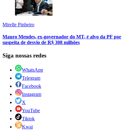
Mirelle Pinheiro
Mauro Mendes, ex-governador do MT, é alvo da PF por
suspeita de desvio de R$ 308 milhões
Siga nossas redes
WhatsApp
Telegram
Facebook
Instagram
X
YouTube
Tiktok
Kwai