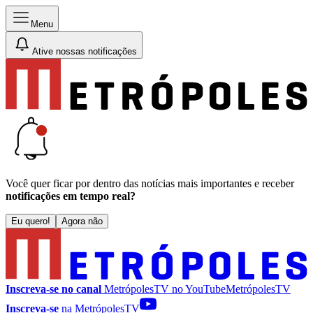
Menu
Ative nossas notificações
Você quer ficar por dentro das notícias mais importantes e receber
notificações em tempo real?
Eu quero!
Agora não
Inscreva-se no canal
MetrópolesTV no
YouTube
MetrópolesTV
Inscreva-se
na MetrópolesTV