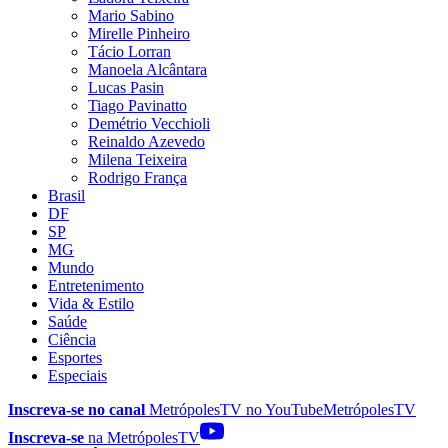
Mario Sabino
Mirelle Pinheiro
Tácio Lorran
Manoela Alcântara
Lucas Pasin
Tiago Pavinatto
Demétrio Vecchioli
Reinaldo Azevedo
Milena Teixeira
Rodrigo França
Brasil
DF
SP
MG
Mundo
Entretenimento
Vida & Estilo
Saúde
Ciência
Esportes
Especiais
Inscreva-se no canal
MetrópolesTV no
YouTube
MetrópolesTV
Inscreva-se
na MetrópolesTV