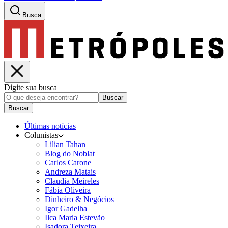
Busca
Digite sua busca
Buscar
Buscar
Últimas notícias
Colunistas
Lilian Tahan
Blog do Noblat
Carlos Carone
Andreza Matais
Claudia Meireles
Fábia Oliveira
Dinheiro & Negócios
Igor Gadelha
Ilca Maria Estevão
Isadora Teixeira