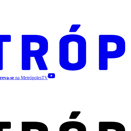
reva-se
na MetrópolesTV