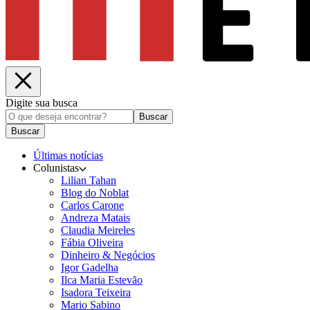
Digite sua busca
Buscar
Buscar
Últimas notícias
Colunistas
Lilian Tahan
Blog do Noblat
Carlos Carone
Andreza Matais
Claudia Meireles
Fábia Oliveira
Dinheiro & Negócios
Igor Gadelha
Ilca Maria Estevão
Isadora Teixeira
Mario Sabino