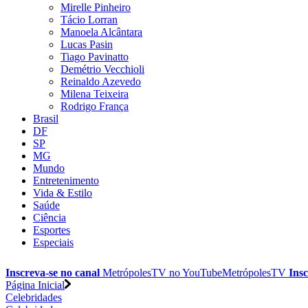
Mirelle Pinheiro
Tácio Lorran
Manoela Alcântara
Lucas Pasin
Tiago Pavinatto
Demétrio Vecchioli
Reinaldo Azevedo
Milena Teixeira
Rodrigo França
Brasil
DF
SP
MG
Mundo
Entretenimento
Vida & Estilo
Saúde
Ciência
Esportes
Especiais
Inscreva-se no canal
MetrópolesTV no
YouTube
MetrópolesTV
Insc
Página Inicial
Celebridades