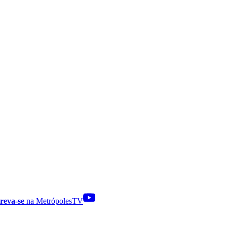
reva-se
na MetrópolesTV