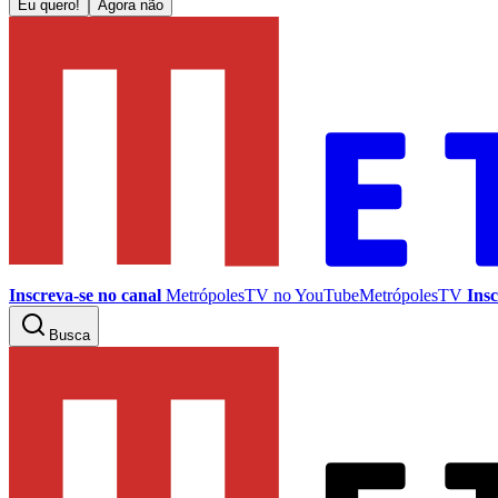
Eu quero!
Agora não
Inscreva-se no canal
MetrópolesTV no
YouTube
MetrópolesTV
Insc
Busca