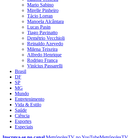
Mario Sabino
Mirelle Pinheiro
Tácio Lorran
Manoela Alcântara
Lucas Pasin
Tiago Pavinatto
Demétrio Vecchioli
Reinaldo Azevedo
Milena Teixeira
Alfredo Henrique
Rodrigo França
Vinícius Passarelli
Brasil
DF
SP
MG
Mundo
Entretenimento
Vida & Estilo
Saúde
Ciência
Esportes
Especiais
Inscreva-se no canal
MetrópolesTV no
YouTube
MetrópolesTV