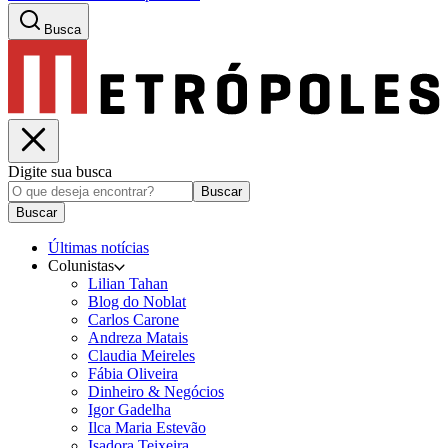
Busca
Digite sua busca
Buscar
Buscar
Últimas notícias
Colunistas
Lilian Tahan
Blog do Noblat
Carlos Carone
Andreza Matais
Claudia Meireles
Fábia Oliveira
Dinheiro & Negócios
Igor Gadelha
Ilca Maria Estevão
Isadora Teixeira