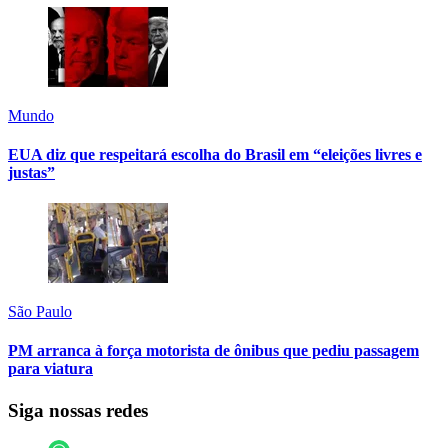
Mundo
EUA diz que respeitará escolha do Brasil em “eleições livres e
justas”
São Paulo
PM arranca à força motorista de ônibus que pediu passagem
para viatura
Siga nossas redes