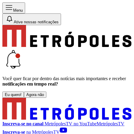
Menu
Ative nossas notificações
Você quer ficar por dentro das notícias mais importantes e receber
notificações em tempo real?
Eu quero!
Agora não
Inscreva-se no canal
MetrópolesTV no
YouTube
MetrópolesTV
Inscreva-se
na MetrópolesTV