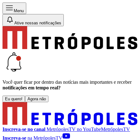
Menu
Ative nossas notificações
Você quer ficar por dentro das notícias mais importantes e receber
notificações em tempo real?
Eu quero!
Agora não
Inscreva-se no canal
MetrópolesTV no
YouTube
MetrópolesTV
Inscreva-se
na MetrópolesTV