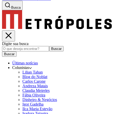
Busca
Digite sua busca
Buscar
Buscar
Últimas notícias
Colunistas
Lilian Tahan
Blog do Noblat
Carlos Carone
Andreza Matais
Claudia Meireles
Fábia Oliveira
Dinheiro & Negócios
Igor Gadelha
Ilca Maria Estevão
Isadora Teixeira