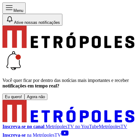
Menu
Ative nossas notificações
Você quer ficar por dentro das notícias mais importantes e receber
notificações em tempo real?
Eu quero!
Agora não
Inscreva-se no canal
MetrópolesTV no
YouTube
MetrópolesTV
Inscreva-se
na MetrópolesTV