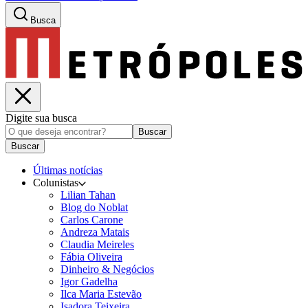
Busca
Digite sua busca
Buscar
Buscar
Últimas notícias
Colunistas
Lilian Tahan
Blog do Noblat
Carlos Carone
Andreza Matais
Claudia Meireles
Fábia Oliveira
Dinheiro & Negócios
Igor Gadelha
Ilca Maria Estevão
Isadora Teixeira