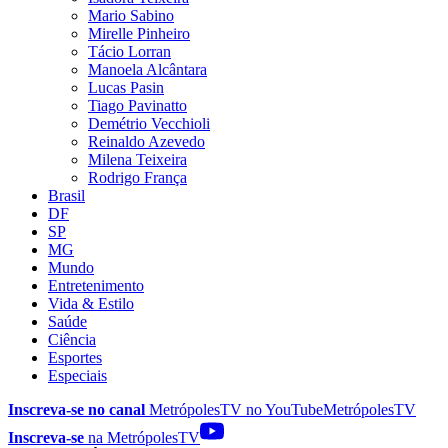
Mario Sabino
Mirelle Pinheiro
Tácio Lorran
Manoela Alcântara
Lucas Pasin
Tiago Pavinatto
Demétrio Vecchioli
Reinaldo Azevedo
Milena Teixeira
Rodrigo França
Brasil
DF
SP
MG
Mundo
Entretenimento
Vida & Estilo
Saúde
Ciência
Esportes
Especiais
Inscreva-se no canal
MetrópolesTV no
YouTube
MetrópolesTV
Inscreva-se
na MetrópolesTV