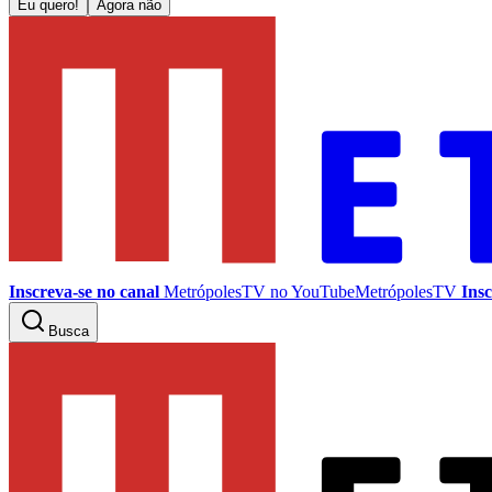
Eu quero!
Agora não
Inscreva-se no canal
MetrópolesTV no
YouTube
MetrópolesTV
Insc
Busca