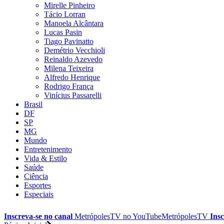
Mirelle Pinheiro
Tácio Lorran
Manoela Alcântara
Lucas Pasin
Tiago Pavinatto
Demétrio Vecchioli
Reinaldo Azevedo
Milena Teixeira
Alfredo Henrique
Rodrigo França
Vinícius Passarelli
Brasil
DF
SP
MG
Mundo
Entretenimento
Vida & Estilo
Saúde
Ciência
Esportes
Especiais
Inscreva-se no canal
MetrópolesTV no
YouTube
MetrópolesTV
Insc