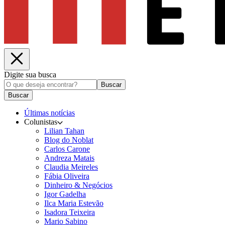
Digite sua busca
Buscar
Buscar
Últimas notícias
Colunistas
Lilian Tahan
Blog do Noblat
Carlos Carone
Andreza Matais
Claudia Meireles
Fábia Oliveira
Dinheiro & Negócios
Igor Gadelha
Ilca Maria Estevão
Isadora Teixeira
Mario Sabino