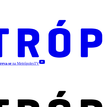
reva-se
na MetrópolesTV