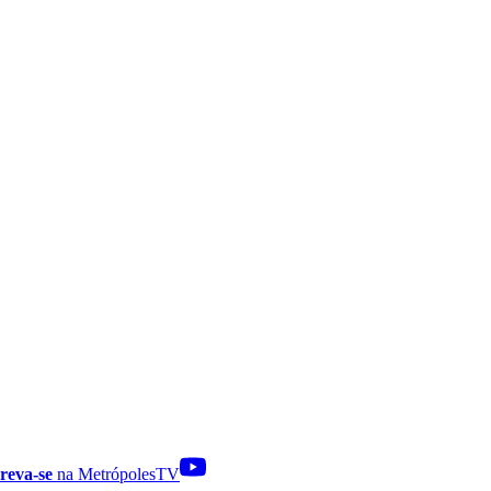
reva-se
na MetrópolesTV