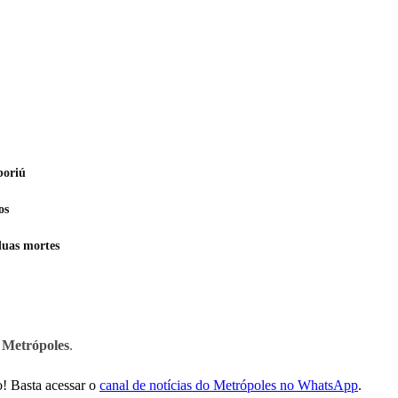
boriú
os
duas mortes
o
Metrópoles
.
! Basta acessar o
canal de notícias do Metrópoles no WhatsApp
.