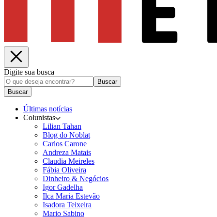
Digite sua busca
Buscar
Buscar
Últimas notícias
Colunistas
Lilian Tahan
Blog do Noblat
Carlos Carone
Andreza Matais
Claudia Meireles
Fábia Oliveira
Dinheiro & Negócios
Igor Gadelha
Ilca Maria Estevão
Isadora Teixeira
Mario Sabino