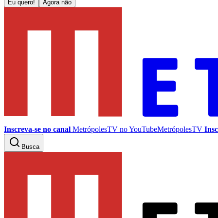
Eu quero!
Agora não
Inscreva-se no canal
MetrópolesTV no
YouTube
MetrópolesTV
Insc
Busca