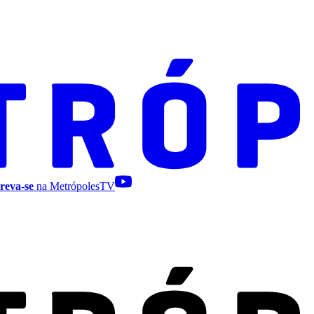
reva-se
na MetrópolesTV