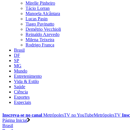
Mirelle Pinheiro
Tácio Lorran
Manoela Alcântara
Lucas Pasin
Tiago Pavinatto
Demétrio Vecchioli
Reinaldo Azevedo
Milena Teixeira
Rodrigo França
Brasil
DF
SP
MG
Mundo
Entretenimento
Vida & Estilo
Saúde
Ciência
Esportes
Especiais
Inscreva-se no canal
MetrópolesTV no
YouTube
MetrópolesTV
Insc
Página Inicial
Brasil