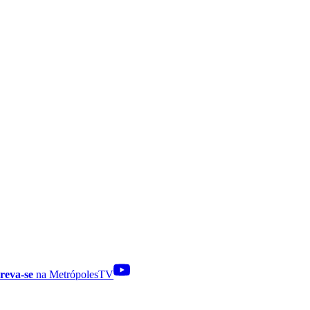
reva-se
na MetrópolesTV