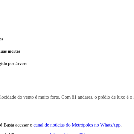
os
duas mortes
gido por árvore
ocidade do vento é muito forte. Com 81 andares, o prédio de luxo é o 
! Basta acessar o
canal de notícias do Metrópoles no WhatsApp
.