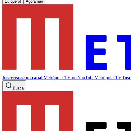
Eu quero!
Agora não
Inscreva-se no canal
MetrópolesTV no
YouTube
MetrópolesTV
Insc
Busca