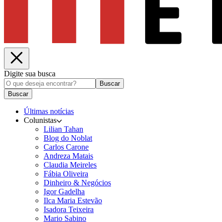
Digite sua busca
Buscar
Buscar
Últimas notícias
Colunistas
Lilian Tahan
Blog do Noblat
Carlos Carone
Andreza Matais
Claudia Meireles
Fábia Oliveira
Dinheiro & Negócios
Igor Gadelha
Ilca Maria Estevão
Isadora Teixeira
Mario Sabino