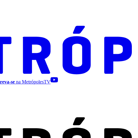
reva-se
na MetrópolesTV