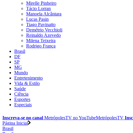
Mirelle Pinheiro
Tácio Lorran
Manoela Alcântara
Lucas Pasin
Tiago Pavinatto
Demétrio Vecchioli
Reinaldo Azevedo
Milena Teixeira
Rodrigo França
Brasil
DF
SP
MG
Mundo
Entretenimento
Vida & Estilo
Saúde
Ciência
Esportes
Especiais
Inscreva-se no canal
MetrópolesTV no
YouTube
MetrópolesTV
Insc
Página Inicial
Brasil