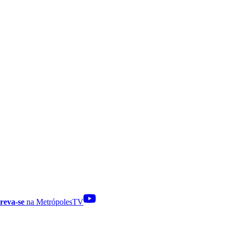
reva-se
na MetrópolesTV