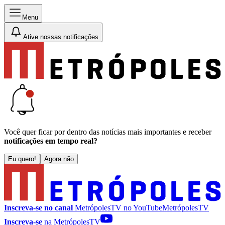
Menu
Ative nossas notificações
Você quer ficar por dentro das notícias mais importantes e receber
notificações em tempo real?
Eu quero!
Agora não
Inscreva-se no canal
MetrópolesTV no
YouTube
MetrópolesTV
Inscreva-se
na MetrópolesTV