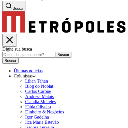
Busca
Digite sua busca
Buscar
Buscar
Últimas notícias
Colunistas
Lilian Tahan
Blog do Noblat
Carlos Carone
Andreza Matais
Claudia Meireles
Fábia Oliveira
Dinheiro & Negócios
Igor Gadelha
Ilca Maria Estevão
Isadora Teixeira