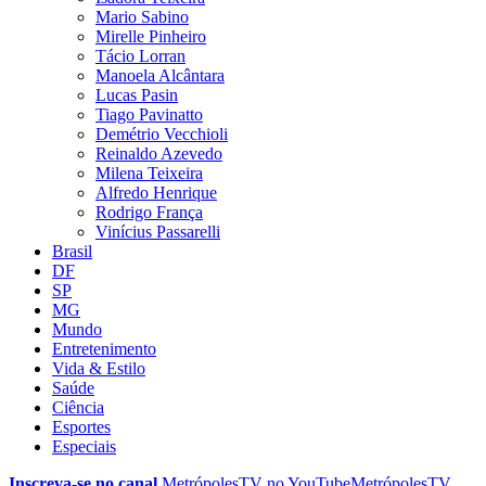
Mario Sabino
Mirelle Pinheiro
Tácio Lorran
Manoela Alcântara
Lucas Pasin
Tiago Pavinatto
Demétrio Vecchioli
Reinaldo Azevedo
Milena Teixeira
Alfredo Henrique
Rodrigo França
Vinícius Passarelli
Brasil
DF
SP
MG
Mundo
Entretenimento
Vida & Estilo
Saúde
Ciência
Esportes
Especiais
Inscreva-se no canal
MetrópolesTV no
YouTube
MetrópolesTV