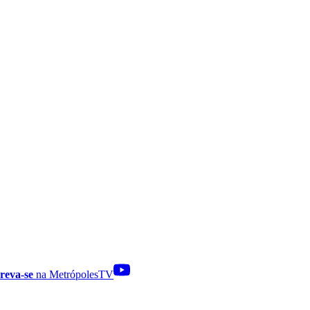
reva-se
na MetrópolesTV