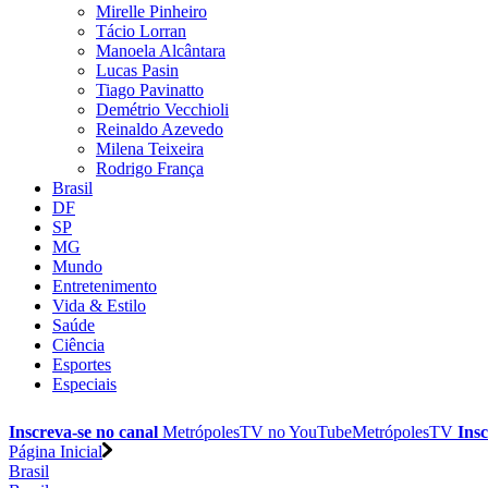
Mirelle Pinheiro
Tácio Lorran
Manoela Alcântara
Lucas Pasin
Tiago Pavinatto
Demétrio Vecchioli
Reinaldo Azevedo
Milena Teixeira
Rodrigo França
Brasil
DF
SP
MG
Mundo
Entretenimento
Vida & Estilo
Saúde
Ciência
Esportes
Especiais
Inscreva-se no canal
MetrópolesTV no
YouTube
MetrópolesTV
Insc
Página Inicial
Brasil