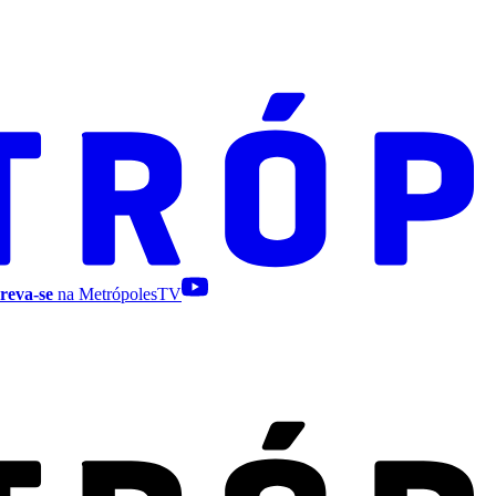
reva-se
na MetrópolesTV