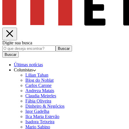
Digite sua busca
Buscar
Buscar
Últimas notícias
Colunistas
Lilian Tahan
Blog do Noblat
Carlos Carone
Andreza Matais
Claudia Meireles
Fábia Oliveira
Dinheiro & Negócios
Igor Gadelha
Ilca Maria Estevão
Isadora Teixeira
Mario Sabino