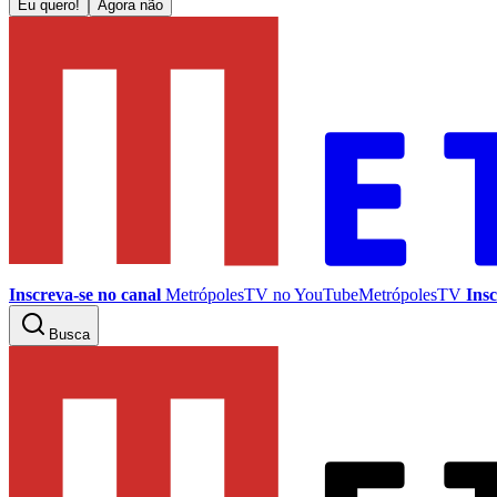
Eu quero!
Agora não
Inscreva-se no canal
MetrópolesTV no
YouTube
MetrópolesTV
Insc
Busca