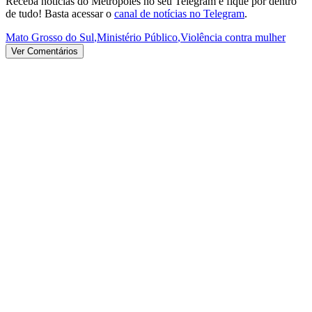
Receba notícias do Metrópoles no seu Telegram e fique por dentro
de tudo! Basta acessar o
canal de notícias no Telegram
.
Mato Grosso do Sul
,
Ministério Público
,
Violência contra mulher
Ver Comentários