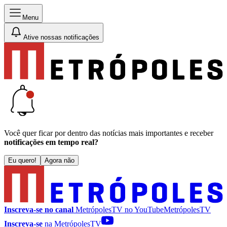
Menu
Ative nossas notificações
Você quer ficar por dentro das notícias mais importantes e receber
notificações em tempo real?
Eu quero!
Agora não
Inscreva-se no canal
MetrópolesTV no
YouTube
MetrópolesTV
Inscreva-se
na MetrópolesTV