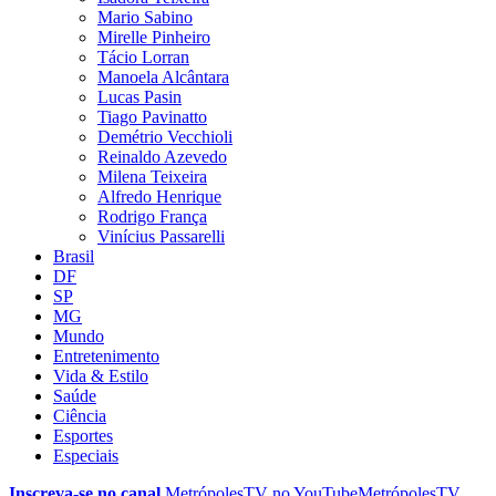
Mario Sabino
Mirelle Pinheiro
Tácio Lorran
Manoela Alcântara
Lucas Pasin
Tiago Pavinatto
Demétrio Vecchioli
Reinaldo Azevedo
Milena Teixeira
Alfredo Henrique
Rodrigo França
Vinícius Passarelli
Brasil
DF
SP
MG
Mundo
Entretenimento
Vida & Estilo
Saúde
Ciência
Esportes
Especiais
Inscreva-se no canal
MetrópolesTV no
YouTube
MetrópolesTV