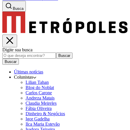
Busca
Digite sua busca
Buscar
Buscar
Últimas notícias
Colunistas
Lilian Tahan
Blog do Noblat
Carlos Carone
Andreza Matais
Claudia Meireles
Fábia Oliveira
Dinheiro & Negócios
Igor Gadelha
Ilca Maria Estevão
Isadora Teixeira