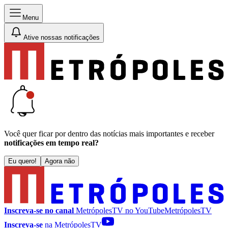
Menu
Ative nossas notificações
Você quer ficar por dentro das notícias mais importantes e receber
notificações em tempo real?
Eu quero!
Agora não
Inscreva-se no canal
MetrópolesTV no
YouTube
MetrópolesTV
Inscreva-se
na MetrópolesTV