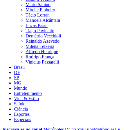
Mario Sabino
Mirelle Pinheiro
Tácio Lorran
Manoela Alcântara
Lucas Pasin
Tiago Pavinatto
Demétrio Vecchioli
Reinaldo Azevedo
Milena Teixeira
Alfredo Henrique
Rodrigo França
Vinícius Passarelli
Brasil
DF
SP
MG
Mundo
Entretenimento
Vida & Estilo
Saúde
Ciência
Esportes
Especiais
Inscreva-se no canal
MetrópolesTV no
YouTube
MetrópolesTV