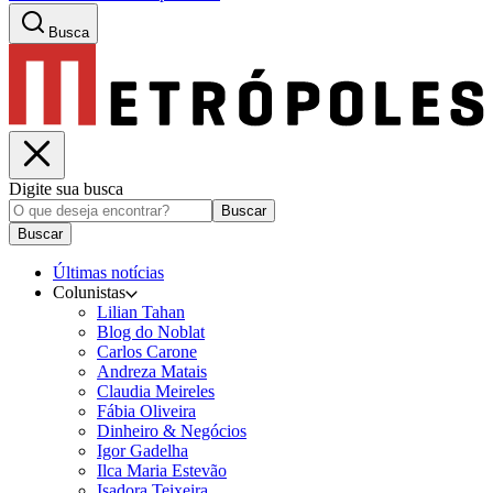
Busca
Digite sua busca
Buscar
Buscar
Últimas notícias
Colunistas
Lilian Tahan
Blog do Noblat
Carlos Carone
Andreza Matais
Claudia Meireles
Fábia Oliveira
Dinheiro & Negócios
Igor Gadelha
Ilca Maria Estevão
Isadora Teixeira