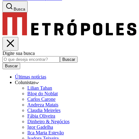
Busca
Digite sua busca
Buscar
Buscar
Últimas notícias
Colunistas
Lilian Tahan
Blog do Noblat
Carlos Carone
Andreza Matais
Claudia Meireles
Fábia Oliveira
Dinheiro & Negócios
Igor Gadelha
Ilca Maria Estevão
Isadora Teixeira