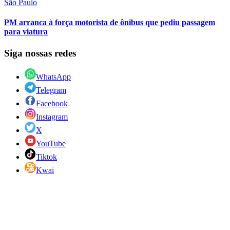
São Paulo
PM arranca à força motorista de ônibus que pediu passagem
para viatura
Siga nossas redes
WhatsApp
Telegram
Facebook
Instagram
X
YouTube
Tiktok
Kwai