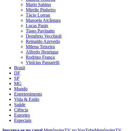
Mario Sabino
Mirelle Pinheiro
Tácio Lorran
Manoela Alcântara
Lucas Pasin
Tiago Pavinatto
Demétrio Vecchioli
Reinaldo Azevedo
Milena Teixeira
Alfredo Henrique
Rodrigo França
Vinícius Passarelli
Brasil
DF
SP
MG
Mundo
Entretenimento
Vida & Estilo
Saúde
Ciência
Esportes
Especiais
Inscreva-se no canal
MetrópolesTV no
YouTube
MetrópolesTV