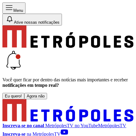
Menu
Ative nossas notificações
Você quer ficar por dentro das notícias mais importantes e receber
notificações em tempo real?
Eu quero!
Agora não
Inscreva-se no canal
MetrópolesTV no
YouTube
MetrópolesTV
Inscreva-se
na MetrópolesTV