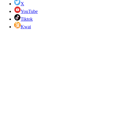
X
YouTube
Tiktok
Kwai