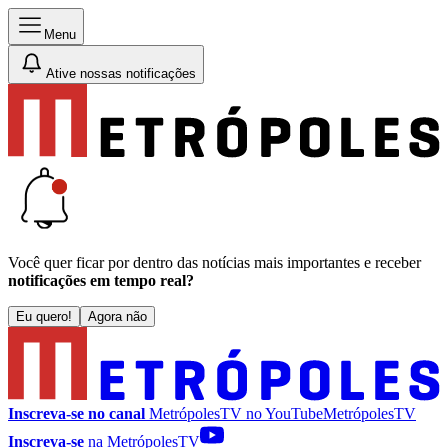
Menu
Ative nossas notificações
Você quer ficar por dentro das notícias mais importantes e receber
notificações em tempo real?
Eu quero!
Agora não
Inscreva-se no canal
MetrópolesTV no
YouTube
MetrópolesTV
Inscreva-se
na MetrópolesTV