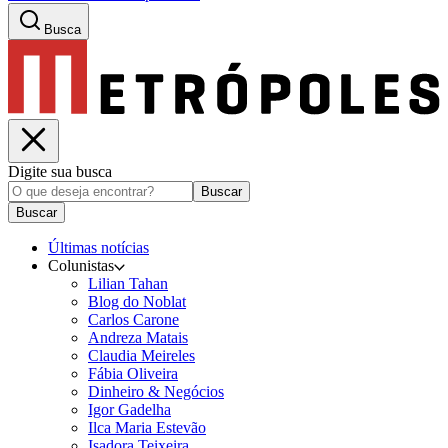
Busca
Digite sua busca
Buscar
Buscar
Últimas notícias
Colunistas
Lilian Tahan
Blog do Noblat
Carlos Carone
Andreza Matais
Claudia Meireles
Fábia Oliveira
Dinheiro & Negócios
Igor Gadelha
Ilca Maria Estevão
Isadora Teixeira