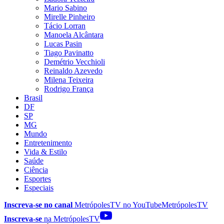
Mario Sabino
Mirelle Pinheiro
Tácio Lorran
Manoela Alcântara
Lucas Pasin
Tiago Pavinatto
Demétrio Vecchioli
Reinaldo Azevedo
Milena Teixeira
Rodrigo França
Brasil
DF
SP
MG
Mundo
Entretenimento
Vida & Estilo
Saúde
Ciência
Esportes
Especiais
Inscreva-se no canal
MetrópolesTV no
YouTube
MetrópolesTV
Inscreva-se
na MetrópolesTV