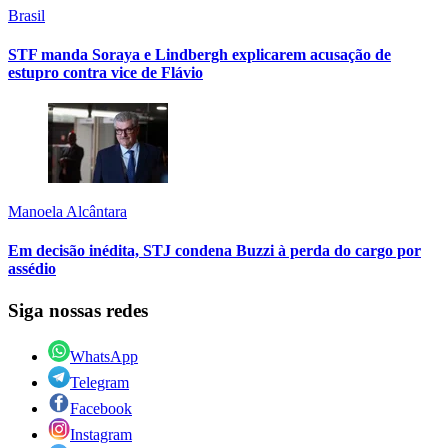
Brasil
STF manda Soraya e Lindbergh explicarem acusação de
estupro contra vice de Flávio
Manoela Alcântara
Em decisão inédita, STJ condena Buzzi à perda do cargo por
assédio
Siga nossas redes
WhatsApp
Telegram
Facebook
Instagram