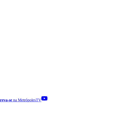
reva-se
na MetrópolesTV