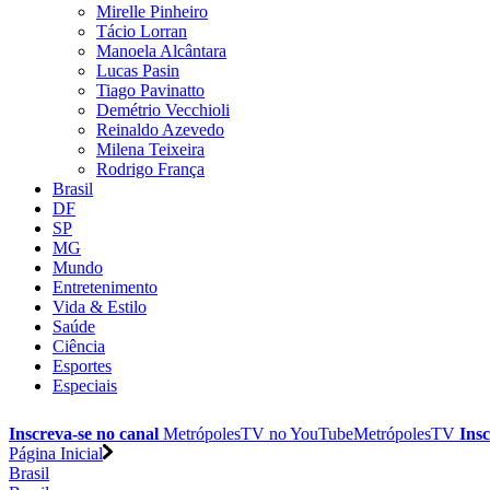
Mirelle Pinheiro
Tácio Lorran
Manoela Alcântara
Lucas Pasin
Tiago Pavinatto
Demétrio Vecchioli
Reinaldo Azevedo
Milena Teixeira
Rodrigo França
Brasil
DF
SP
MG
Mundo
Entretenimento
Vida & Estilo
Saúde
Ciência
Esportes
Especiais
Inscreva-se no canal
MetrópolesTV no
YouTube
MetrópolesTV
Insc
Página Inicial
Brasil