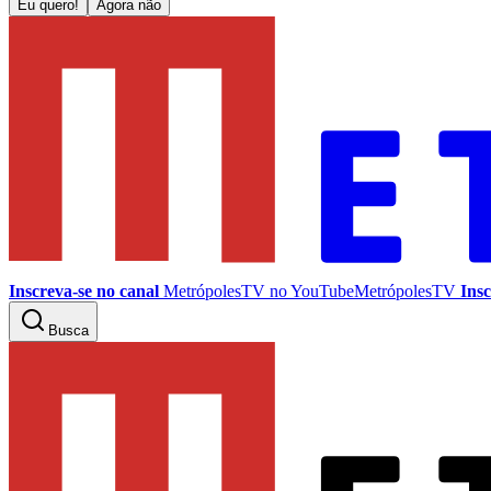
Eu quero!
Agora não
Inscreva-se no canal
MetrópolesTV no
YouTube
MetrópolesTV
Insc
Busca