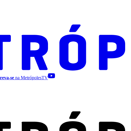
reva-se
na MetrópolesTV