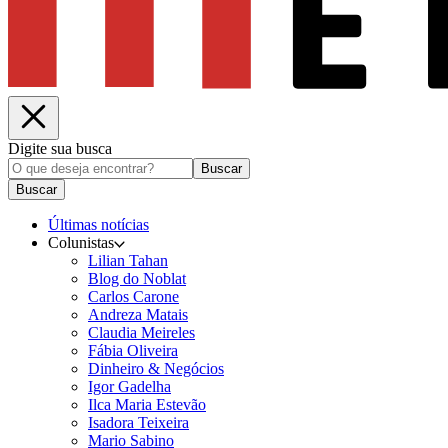
Digite sua busca
Buscar
Buscar
Últimas notícias
Colunistas
Lilian Tahan
Blog do Noblat
Carlos Carone
Andreza Matais
Claudia Meireles
Fábia Oliveira
Dinheiro & Negócios
Igor Gadelha
Ilca Maria Estevão
Isadora Teixeira
Mario Sabino