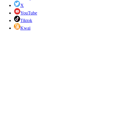
X
YouTube
Tiktok
Kwai