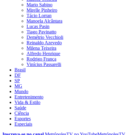
Mario Sabino
Mirelle Pinheiro
Tácio Lorran
Manoela Alcântara
Lucas Pasin
Tiago Pavinatto
Demétrio Vecchioli
Reinaldo Azevedo
Milena Teixeira
Alfredo Henrique
Rodrigo França
Vinícius Passarelli
Brasil
DF
SP
MG
Mundo
Entretenimento
Vida & Estilo
Saúde
Ciência
Esportes
Especiais
Inscreva-se no canal
MetrópolesTV no
YouTube
MetrópolesTV