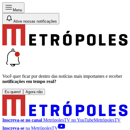
Menu
Ative nossas notificações
Você quer ficar por dentro das notícias mais importantes e receber
notificações em tempo real?
Eu quero!
Agora não
Inscreva-se no canal
MetrópolesTV no
YouTube
MetrópolesTV
Inscreva-se
na MetrópolesTV