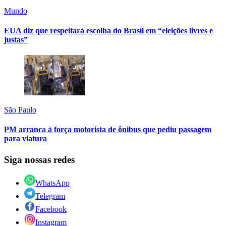
Mundo
EUA diz que respeitará escolha do Brasil em “eleições livres e
justas”
São Paulo
PM arranca à força motorista de ônibus que pediu passagem
para viatura
Siga nossas redes
WhatsApp
Telegram
Facebook
Instagram