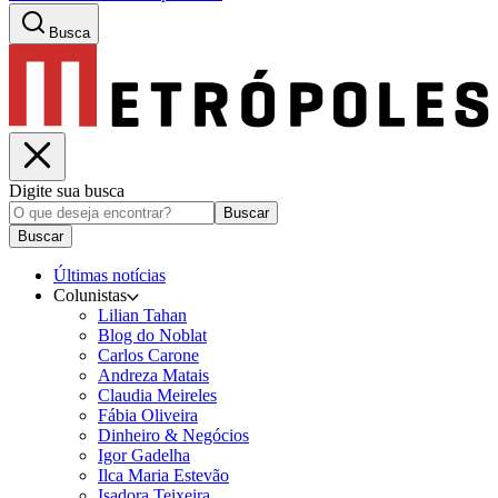
Busca
Digite sua busca
Buscar
Buscar
Últimas notícias
Colunistas
Lilian Tahan
Blog do Noblat
Carlos Carone
Andreza Matais
Claudia Meireles
Fábia Oliveira
Dinheiro & Negócios
Igor Gadelha
Ilca Maria Estevão
Isadora Teixeira