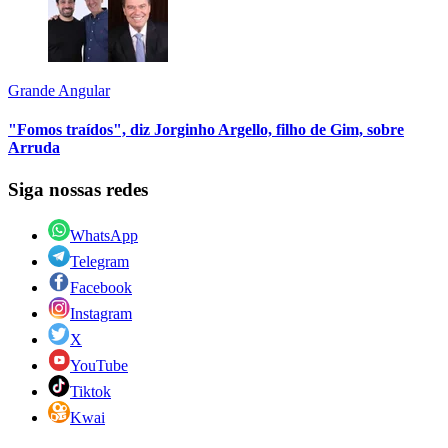
Grande Angular
"Fomos traídos", diz Jorginho Argello, filho de Gim, sobre
Arruda
Siga nossas redes
WhatsApp
Telegram
Facebook
Instagram
X
YouTube
Tiktok
Kwai