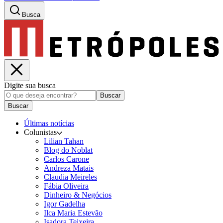
Busca
Digite sua busca
Buscar
Buscar
Últimas notícias
Colunistas
Lilian Tahan
Blog do Noblat
Carlos Carone
Andreza Matais
Claudia Meireles
Fábia Oliveira
Dinheiro & Negócios
Igor Gadelha
Ilca Maria Estevão
Isadora Teixeira