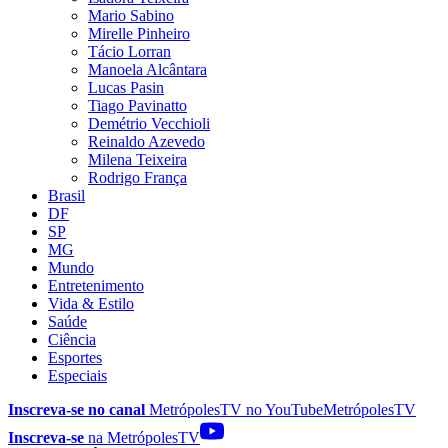
Mario Sabino
Mirelle Pinheiro
Tácio Lorran
Manoela Alcântara
Lucas Pasin
Tiago Pavinatto
Demétrio Vecchioli
Reinaldo Azevedo
Milena Teixeira
Rodrigo França
Brasil
DF
SP
MG
Mundo
Entretenimento
Vida & Estilo
Saúde
Ciência
Esportes
Especiais
Inscreva-se no canal
MetrópolesTV no
YouTube
MetrópolesTV
Inscreva-se
na MetrópolesTV