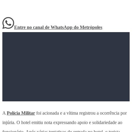
Entre no canal de WhatsApp
do
Metrópoles
A
Polícia Militar
foi acionada e a vítima registrou a ocorrência por
injúria. O hotel emitiu nota expressando apoio e solidariedade ao
funcionário. Após várias tentativas de entrada no hotel, o turista