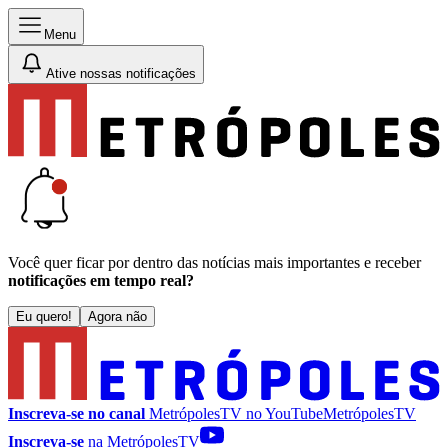
Menu
Ative nossas notificações
Você quer ficar por dentro das notícias mais importantes e receber
notificações em tempo real?
Eu quero!
Agora não
Inscreva-se no canal
MetrópolesTV no
YouTube
MetrópolesTV
Inscreva-se
na MetrópolesTV