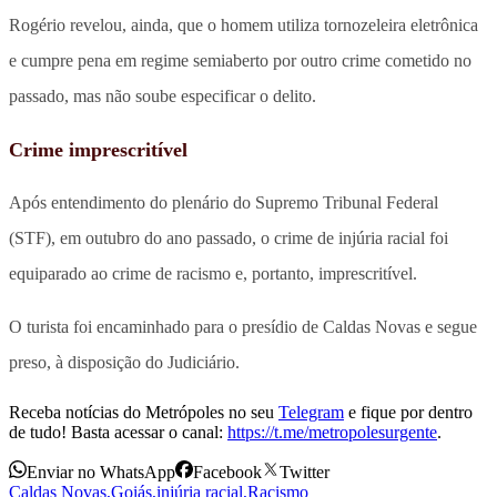
Rogério revelou, ainda, que o homem utiliza tornozeleira eletrônica
e cumpre pena em regime semiaberto por outro crime cometido no
passado, mas não soube especificar o delito.
Crime imprescritível
Após entendimento do plenário do Supremo Tribunal Federal
(STF), em outubro do ano passado, o crime de injúria racial foi
equiparado ao crime de racismo e, portanto, imprescritível.
O turista foi encaminhado para o presídio de Caldas Novas e segue
preso, à disposição do Judiciário.
Receba notícias do Metrópoles no seu
Telegram
e fique por dentro
de tudo! Basta acessar o canal:
https://t.me/metropolesurgente
.
Enviar no WhatsApp
Facebook
Twitter
Caldas Novas
,
Goiás
,
injúria racial
,
Racismo