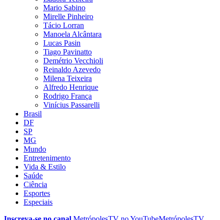
Mario Sabino
Mirelle Pinheiro
Tácio Lorran
Manoela Alcântara
Lucas Pasin
Tiago Pavinatto
Demétrio Vecchioli
Reinaldo Azevedo
Milena Teixeira
Alfredo Henrique
Rodrigo França
Vinícius Passarelli
Brasil
DF
SP
MG
Mundo
Entretenimento
Vida & Estilo
Saúde
Ciência
Esportes
Especiais
Inscreva-se no canal
MetrópolesTV no
YouTube
MetrópolesTV