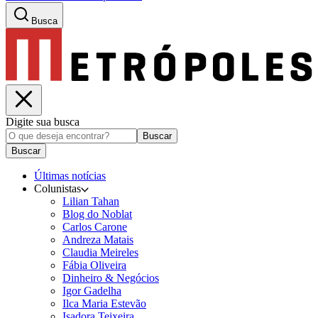
Busca
Digite sua busca
Buscar
Buscar
Últimas notícias
Colunistas
Lilian Tahan
Blog do Noblat
Carlos Carone
Andreza Matais
Claudia Meireles
Fábia Oliveira
Dinheiro & Negócios
Igor Gadelha
Ilca Maria Estevão
Isadora Teixeira