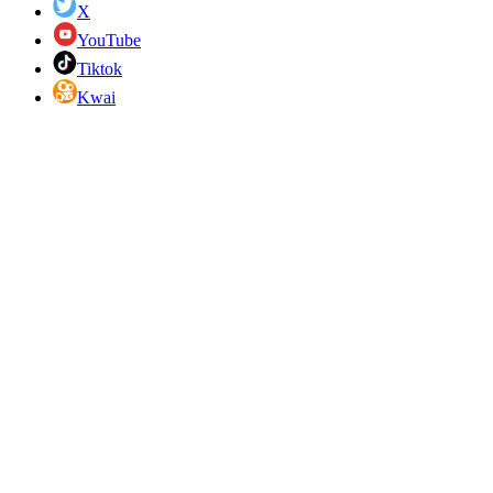
X
YouTube
Tiktok
Kwai