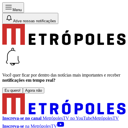
Menu
Ative nossas notificações
Você quer ficar por dentro das notícias mais importantes e receber
notificações em tempo real?
Eu quero!
Agora não
Inscreva-se no canal
MetrópolesTV no
YouTube
MetrópolesTV
Inscreva-se
na MetrópolesTV