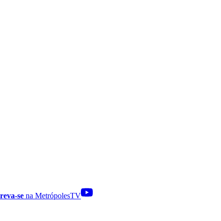
reva-se
na MetrópolesTV