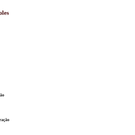
oles
ção
ração