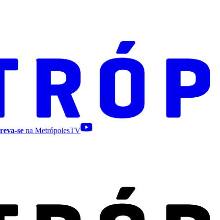
reva-se
na MetrópolesTV