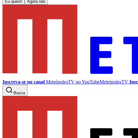
Eu quero!
Agora não
Inscreva-se no canal
MetrópolesTV no
YouTube
MetrópolesTV
Insc
Busca