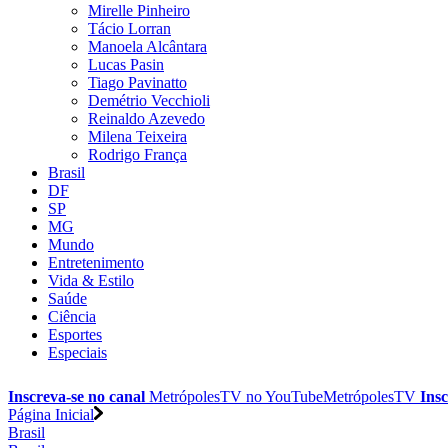
Mirelle Pinheiro
Tácio Lorran
Manoela Alcântara
Lucas Pasin
Tiago Pavinatto
Demétrio Vecchioli
Reinaldo Azevedo
Milena Teixeira
Rodrigo França
Brasil
DF
SP
MG
Mundo
Entretenimento
Vida & Estilo
Saúde
Ciência
Esportes
Especiais
Inscreva-se no canal
MetrópolesTV no
YouTube
MetrópolesTV
Insc
Página Inicial
Brasil