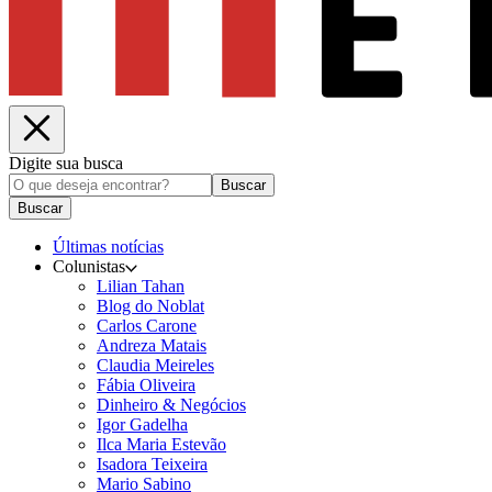
Digite sua busca
Buscar
Buscar
Últimas notícias
Colunistas
Lilian Tahan
Blog do Noblat
Carlos Carone
Andreza Matais
Claudia Meireles
Fábia Oliveira
Dinheiro & Negócios
Igor Gadelha
Ilca Maria Estevão
Isadora Teixeira
Mario Sabino