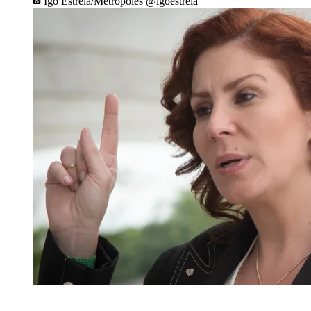
Igo Estrela/Metrópoles @igoestrela