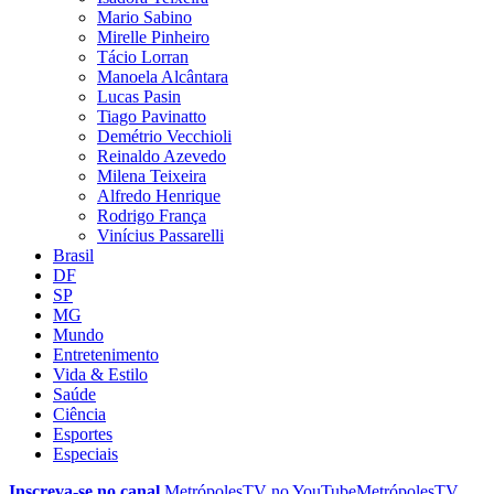
Mario Sabino
Mirelle Pinheiro
Tácio Lorran
Manoela Alcântara
Lucas Pasin
Tiago Pavinatto
Demétrio Vecchioli
Reinaldo Azevedo
Milena Teixeira
Alfredo Henrique
Rodrigo França
Vinícius Passarelli
Brasil
DF
SP
MG
Mundo
Entretenimento
Vida & Estilo
Saúde
Ciência
Esportes
Especiais
Inscreva-se no canal
MetrópolesTV no
YouTube
MetrópolesTV