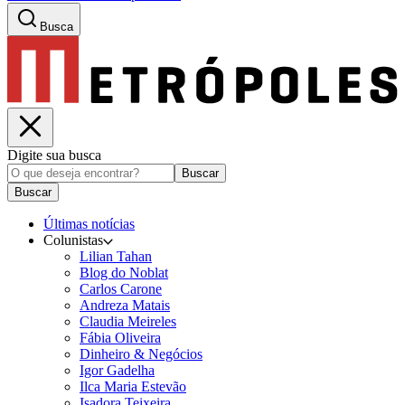
Busca
Digite sua busca
Buscar
Buscar
Últimas notícias
Colunistas
Lilian Tahan
Blog do Noblat
Carlos Carone
Andreza Matais
Claudia Meireles
Fábia Oliveira
Dinheiro & Negócios
Igor Gadelha
Ilca Maria Estevão
Isadora Teixeira