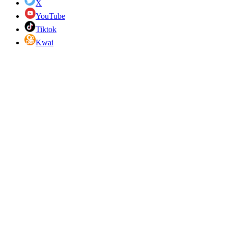
X
YouTube
Tiktok
Kwai