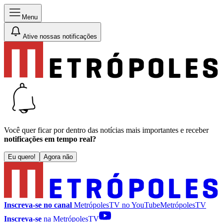
Menu
Ative nossas notificações
Você quer ficar por dentro das notícias mais importantes e receber
notificações em tempo real?
Eu quero!
Agora não
Inscreva-se no canal
MetrópolesTV no
YouTube
MetrópolesTV
Inscreva-se
na MetrópolesTV