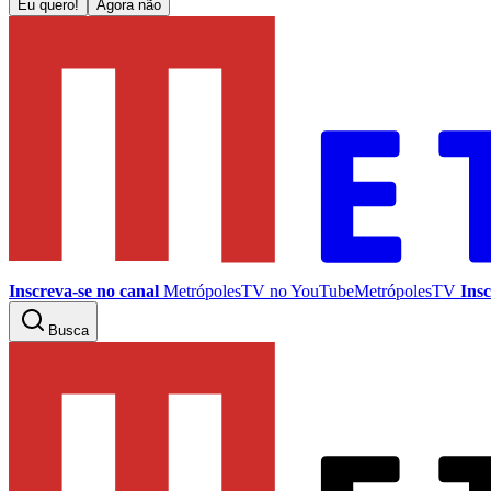
Eu quero!
Agora não
Inscreva-se no canal
MetrópolesTV no
YouTube
MetrópolesTV
Insc
Busca