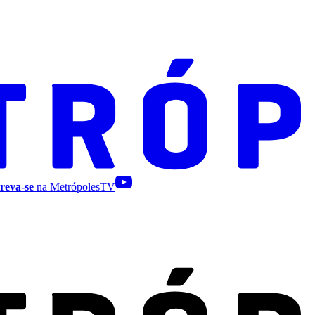
reva-se
na MetrópolesTV