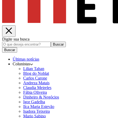
Digite sua busca
Buscar
Buscar
Últimas notícias
Colunistas
Lilian Tahan
Blog do Noblat
Carlos Carone
Andreza Matais
Claudia Meireles
Fábia Oliveira
Dinheiro & Negócios
Igor Gadelha
Ilca Maria Estevão
Isadora Teixeira
Mario Sabino