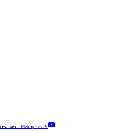
reva-se
na MetrópolesTV