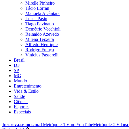
Mirelle Pinheiro
Tácio Lorran
Manoela Alcântara
Lucas Pasin
Tiago Pavinatto
Demétrio Vecchioli
Reinaldo Azevedo
Milena Teixeira
Alfredo Henrique
Rodrigo França
Vinícius Passarelli
Brasil
DF
SP
MG
Mundo
Entretenimento
Vida & Estilo
Saúde
Ciência
Esportes
Especiais
Inscreva-se no canal
MetrópolesTV no
YouTube
MetrópolesTV
Insc