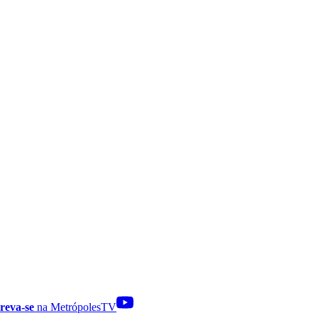
reva-se
na MetrópolesTV