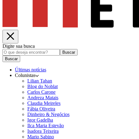
Digite sua busca
Buscar
Buscar
Últimas notícias
Colunistas
Lilian Tahan
Blog do Noblat
Carlos Carone
Andreza Matais
Claudia Meireles
Fábia Oliveira
Dinheiro & Negócios
Igor Gadelha
Ilca Maria Estevão
Isadora Teixeira
Mario Sabino