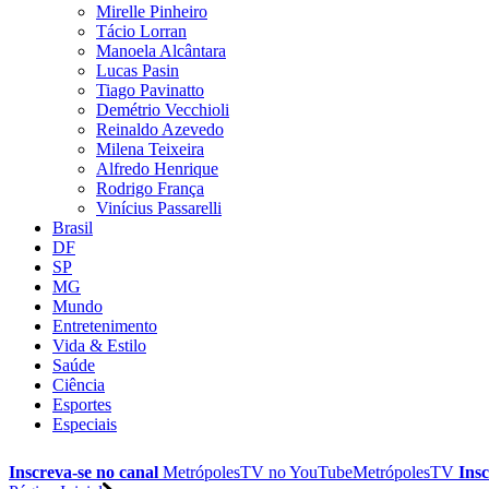
Mirelle Pinheiro
Tácio Lorran
Manoela Alcântara
Lucas Pasin
Tiago Pavinatto
Demétrio Vecchioli
Reinaldo Azevedo
Milena Teixeira
Alfredo Henrique
Rodrigo França
Vinícius Passarelli
Brasil
DF
SP
MG
Mundo
Entretenimento
Vida & Estilo
Saúde
Ciência
Esportes
Especiais
Inscreva-se no canal
MetrópolesTV no
YouTube
MetrópolesTV
Insc