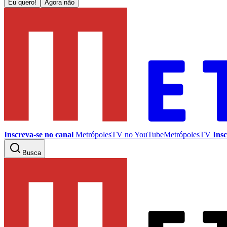
Eu quero!
Agora não
Inscreva-se no canal
MetrópolesTV no
YouTube
MetrópolesTV
Insc
Busca