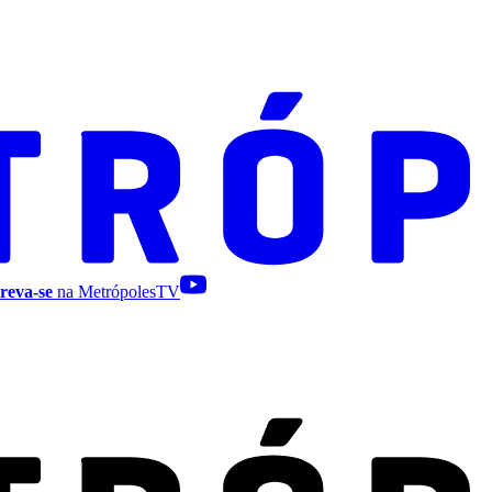
reva-se
na MetrópolesTV