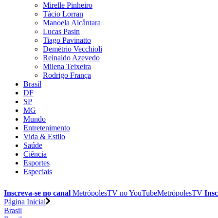
Mirelle Pinheiro
Tácio Lorran
Manoela Alcântara
Lucas Pasin
Tiago Pavinatto
Demétrio Vecchioli
Reinaldo Azevedo
Milena Teixeira
Rodrigo França
Brasil
DF
SP
MG
Mundo
Entretenimento
Vida & Estilo
Saúde
Ciência
Esportes
Especiais
Inscreva-se no canal
MetrópolesTV no
YouTube
MetrópolesTV
Insc
Página Inicial
Brasil