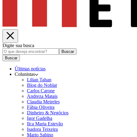
Digite sua busca
Buscar
Buscar
Últimas notícias
Colunistas
Lilian Tahan
Blog do Noblat
Carlos Carone
Andreza Matais
Claudia Meireles
Fábia Oliveira
Dinheiro & Negócios
Igor Gadelha
Ilca Maria Estevão
Isadora Teixeira
Mario Sabino