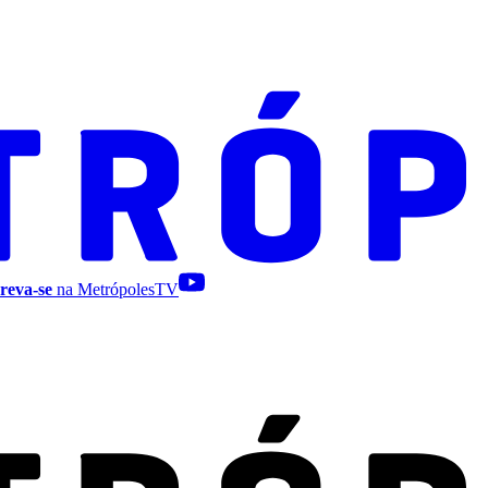
reva-se
na MetrópolesTV