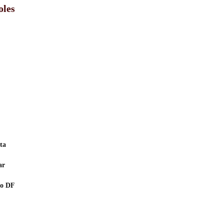
oles
ta
ar
do DF