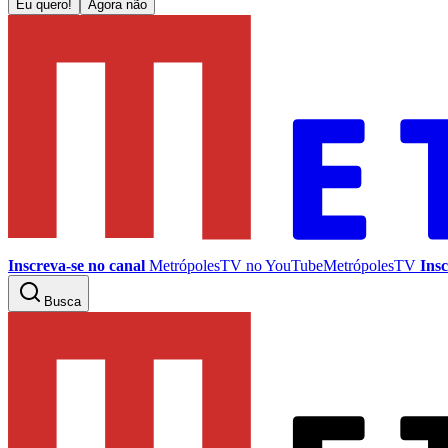
Eu quero!
Agora não
Inscreva-se no canal
MetrópolesTV no
YouTube
MetrópolesTV
Insc
Busca