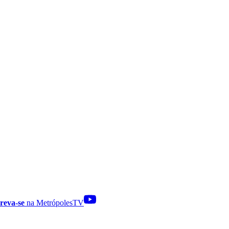
reva-se
na MetrópolesTV