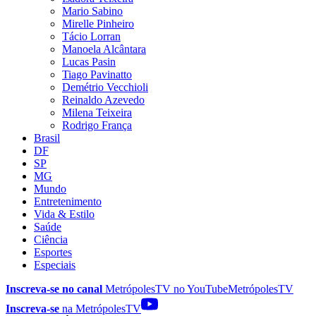
Mario Sabino
Mirelle Pinheiro
Tácio Lorran
Manoela Alcântara
Lucas Pasin
Tiago Pavinatto
Demétrio Vecchioli
Reinaldo Azevedo
Milena Teixeira
Rodrigo França
Brasil
DF
SP
MG
Mundo
Entretenimento
Vida & Estilo
Saúde
Ciência
Esportes
Especiais
Inscreva-se no canal
MetrópolesTV no
YouTube
MetrópolesTV
Inscreva-se
na MetrópolesTV