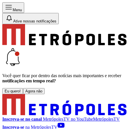
Menu
Ative nossas notificações
Você quer ficar por dentro das notícias mais importantes e receber
notificações em tempo real?
Eu quero!
Agora não
Inscreva-se no canal
MetrópolesTV no
YouTube
MetrópolesTV
Inscreva-se
na MetrópolesTV