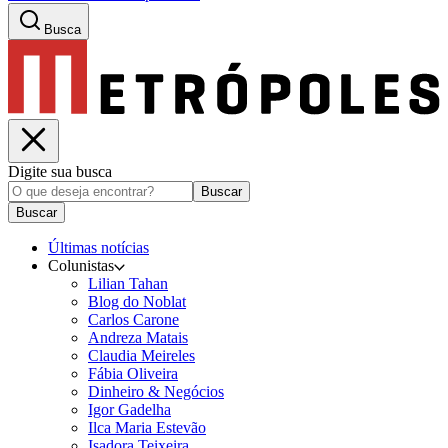
Busca
Digite sua busca
Buscar
Buscar
Últimas notícias
Colunistas
Lilian Tahan
Blog do Noblat
Carlos Carone
Andreza Matais
Claudia Meireles
Fábia Oliveira
Dinheiro & Negócios
Igor Gadelha
Ilca Maria Estevão
Isadora Teixeira