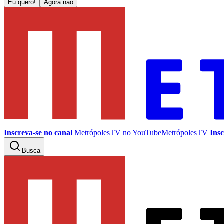
Eu quero!
Agora não
Inscreva-se no canal
MetrópolesTV no
YouTube
MetrópolesTV
Insc
Busca