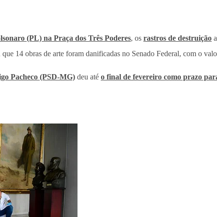
Bolsonaro (PL) na Praça dos Três Poderes
, os
rastros de destruição
a
que 14 obras de arte foram danificadas no Senado Federal, com o valo
igo Pacheco (PSD-MG)
deu até
o final de fevereiro como prazo par