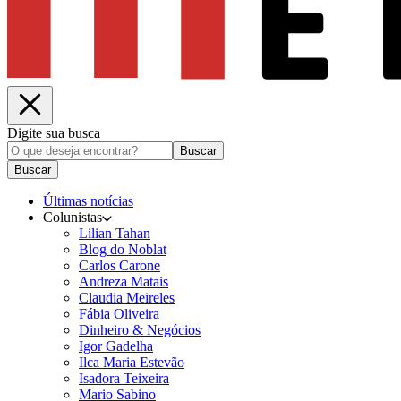
Digite sua busca
Buscar
Buscar
Últimas notícias
Colunistas
Lilian Tahan
Blog do Noblat
Carlos Carone
Andreza Matais
Claudia Meireles
Fábia Oliveira
Dinheiro & Negócios
Igor Gadelha
Ilca Maria Estevão
Isadora Teixeira
Mario Sabino