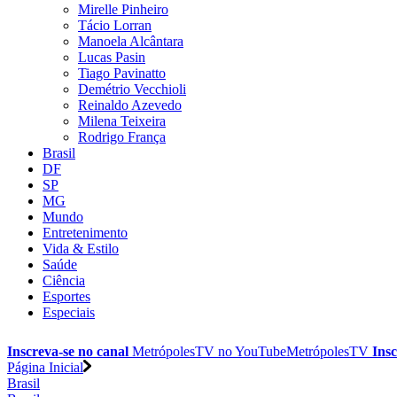
Mirelle Pinheiro
Tácio Lorran
Manoela Alcântara
Lucas Pasin
Tiago Pavinatto
Demétrio Vecchioli
Reinaldo Azevedo
Milena Teixeira
Rodrigo França
Brasil
DF
SP
MG
Mundo
Entretenimento
Vida & Estilo
Saúde
Ciência
Esportes
Especiais
Inscreva-se no canal
MetrópolesTV no
YouTube
MetrópolesTV
Insc
Página Inicial
Brasil