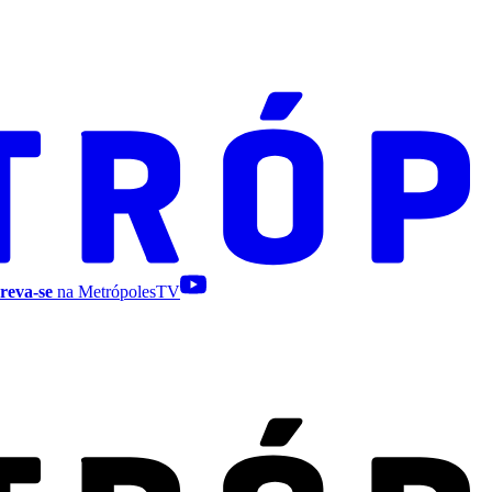
reva-se
na MetrópolesTV