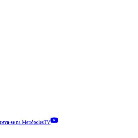
reva-se
na MetrópolesTV