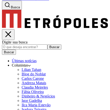
Busca
Digite sua busca
Buscar
Buscar
Últimas notícias
Colunistas
Lilian Tahan
Blog do Noblat
Carlos Carone
Andreza Matais
Claudia Meireles
Fábia Oliveira
Dinheiro & Negócios
Igor Gadelha
Ilca Maria Estevão
Isadora Teixeira