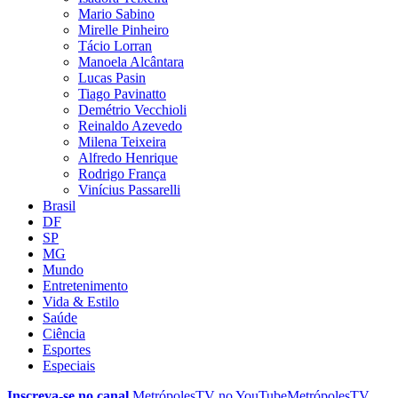
Mario Sabino
Mirelle Pinheiro
Tácio Lorran
Manoela Alcântara
Lucas Pasin
Tiago Pavinatto
Demétrio Vecchioli
Reinaldo Azevedo
Milena Teixeira
Alfredo Henrique
Rodrigo França
Vinícius Passarelli
Brasil
DF
SP
MG
Mundo
Entretenimento
Vida & Estilo
Saúde
Ciência
Esportes
Especiais
Inscreva-se no canal
MetrópolesTV no
YouTube
MetrópolesTV