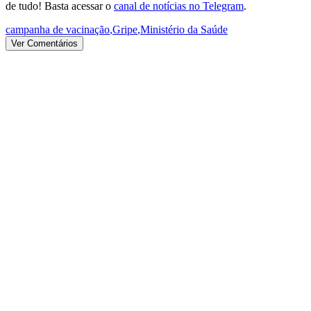
de tudo! Basta acessar o
canal de notícias no Telegram
.
campanha de vacinação
,
Gripe
,
Ministério da Saúde
Ver Comentários