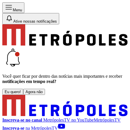
Menu
Ative nossas notificações
Você quer ficar por dentro das notícias mais importantes e receber
notificações em tempo real?
Eu quero!
Agora não
Inscreva-se no canal
MetrópolesTV no
YouTube
MetrópolesTV
Inscreva-se
na MetrópolesTV