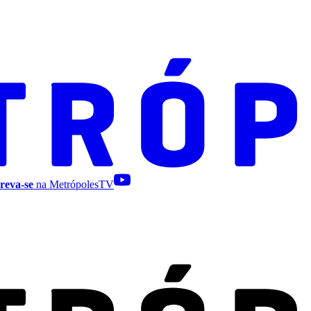
reva-se
na MetrópolesTV