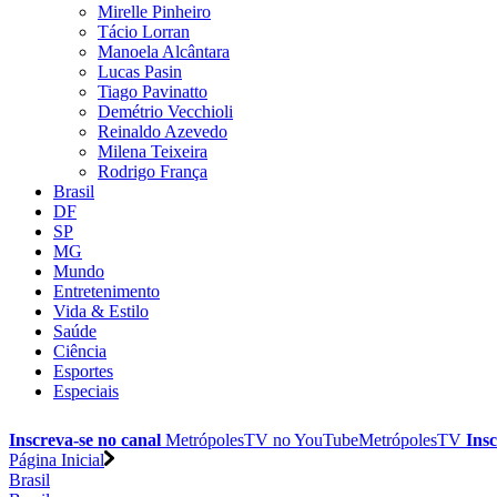
Mirelle Pinheiro
Tácio Lorran
Manoela Alcântara
Lucas Pasin
Tiago Pavinatto
Demétrio Vecchioli
Reinaldo Azevedo
Milena Teixeira
Rodrigo França
Brasil
DF
SP
MG
Mundo
Entretenimento
Vida & Estilo
Saúde
Ciência
Esportes
Especiais
Inscreva-se no canal
MetrópolesTV no
YouTube
MetrópolesTV
Insc
Página Inicial
Brasil