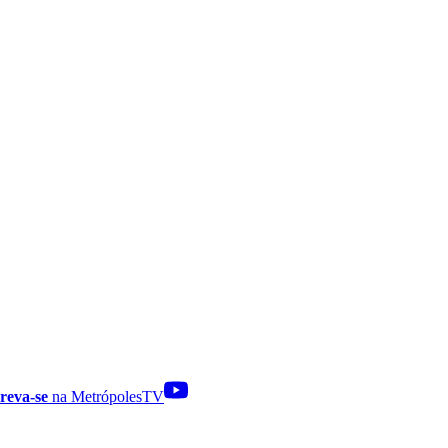
reva-se
na MetrópolesTV