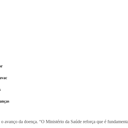
or
avac
s
anças
 o avanço da doença. “O Ministério da Saúde reforça que é fundamental 