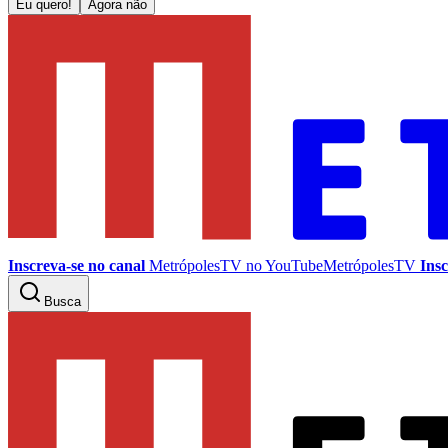
Eu quero!
Agora não
Inscreva-se no canal
MetrópolesTV no
YouTube
MetrópolesTV
Insc
Busca