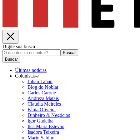
Digite sua busca
Buscar
Buscar
Últimas notícias
Colunistas
Lilian Tahan
Blog do Noblat
Carlos Carone
Andreza Matais
Claudia Meireles
Fábia Oliveira
Dinheiro & Negócios
Igor Gadelha
Ilca Maria Estevão
Isadora Teixeira
Mario Sabino