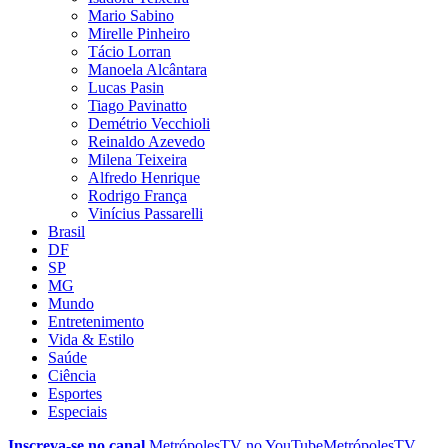
Mario Sabino
Mirelle Pinheiro
Tácio Lorran
Manoela Alcântara
Lucas Pasin
Tiago Pavinatto
Demétrio Vecchioli
Reinaldo Azevedo
Milena Teixeira
Alfredo Henrique
Rodrigo França
Vinícius Passarelli
Brasil
DF
SP
MG
Mundo
Entretenimento
Vida & Estilo
Saúde
Ciência
Esportes
Especiais
Inscreva-se no canal
MetrópolesTV no
YouTube
MetrópolesTV