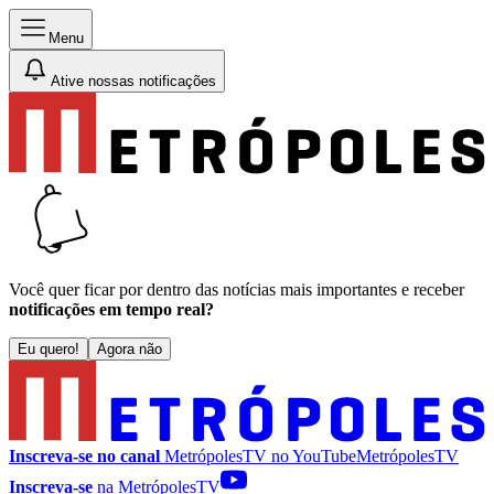
Menu
Ative nossas notificações
Você quer ficar por dentro das notícias mais importantes e receber
notificações em tempo real?
Eu quero!
Agora não
Inscreva-se no canal
MetrópolesTV no
YouTube
MetrópolesTV
Inscreva-se
na MetrópolesTV