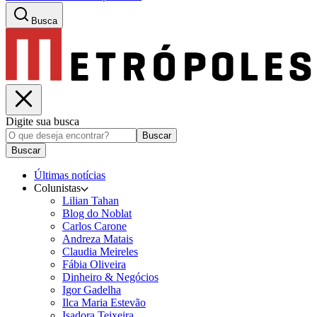
Busca
Digite sua busca
Buscar
Buscar
Últimas notícias
Colunistas
Lilian Tahan
Blog do Noblat
Carlos Carone
Andreza Matais
Claudia Meireles
Fábia Oliveira
Dinheiro & Negócios
Igor Gadelha
Ilca Maria Estevão
Isadora Teixeira