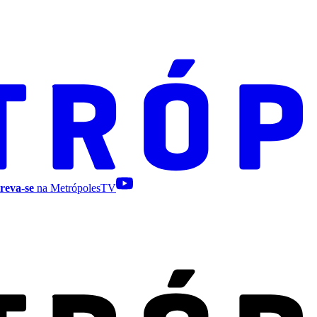
reva-se
na MetrópolesTV