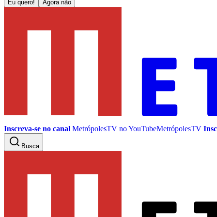
Eu quero!
Agora não
Inscreva-se no canal
MetrópolesTV no
YouTube
MetrópolesTV
Insc
Busca