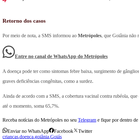
Retorno dos casos
Por meio de nota, a SMS informou ao
Metrópoles
, que Goiânia não 
Entre no canal de WhatsApp
do
Metrópoles
A doença pode ter como sintomas febre baixa, surgimento de gânglios 
graves deficiências congênitas, como a surdez.
Ainda de acordo com a SMS, a cobertura vacinal contra rubéola, que 
até o momento, soma 65,7%.
Receba notícias do Metrópoles no seu
Telegram
e fique por dentro de 
Enviar no WhatsApp
Facebook
Twitter
crianças
,
doença
,
goiânia
,
Goiás