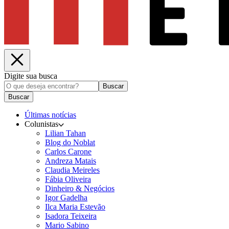
Digite sua busca
Buscar
Buscar
Últimas notícias
Colunistas
Lilian Tahan
Blog do Noblat
Carlos Carone
Andreza Matais
Claudia Meireles
Fábia Oliveira
Dinheiro & Negócios
Igor Gadelha
Ilca Maria Estevão
Isadora Teixeira
Mario Sabino