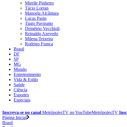
Mirelle Pinheiro
Tácio Lorran
Manoela Alcântara
Lucas Pasin
Tiago Pavinatto
Demétrio Vecchioli
Reinaldo Azevedo
Milena Teixeira
Rodrigo França
Brasil
DF
SP
MG
Mundo
Entretenimento
Vida & Estilo
Saúde
Ciência
Esportes
Especiais
Inscreva-se no canal
MetrópolesTV no
YouTube
MetrópolesTV
Insc
Página Inicial
Brasil