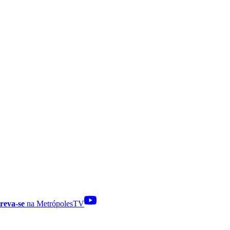
reva-se
na MetrópolesTV