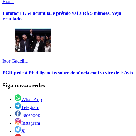
Brasil
Lotofácil 3754 acumula, e prêmio vai a R$ 5 milhões. Veja
resultado
Igor Gadelha
PGR pede à PF diligências sobre denúncia contra vice de Flávio
Siga nossas redes
WhatsApp
Telegram
Facebook
Instagram
X