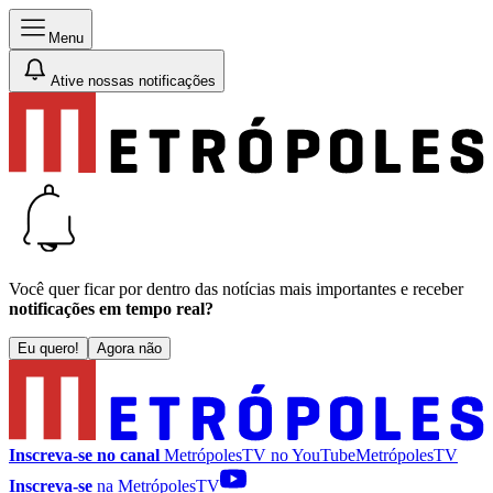
Menu
Ative nossas notificações
Você quer ficar por dentro das notícias mais importantes e receber
notificações em tempo real?
Eu quero!
Agora não
Inscreva-se no canal
MetrópolesTV no
YouTube
MetrópolesTV
Inscreva-se
na MetrópolesTV