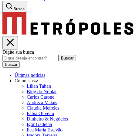
Busca
Digite sua busca
Buscar
Buscar
Últimas notícias
Colunistas
Lilian Tahan
Blog do Noblat
Carlos Carone
Andreza Matais
Claudia Meireles
Fábia Oliveira
Dinheiro & Negócios
Igor Gadelha
Ilca Maria Estevão
Isadora Teixeira