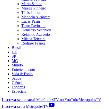
Mario Sabino
Mirelle Pinheiro
Tácio Lorran
Manoela Alcântara
Lucas Pasin
Tiago Pavinatto
Demétrio Vecchioli
Reinaldo Azevedo
Milena Teixeira
Rodrigo França
Brasil
DF
SP
MG
Mundo
Entretenimento
Vida & Estilo
Saúde
Ciência
Esportes
Especiais
Inscreva-se no canal
MetrópolesTV no
YouTube
MetrópolesTV
Inscreva-se
na MetrópolesTV