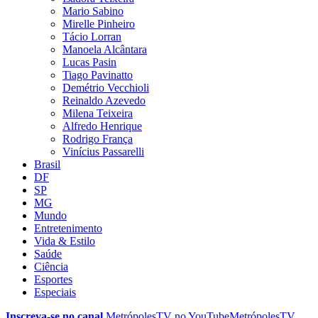
Mario Sabino
Mirelle Pinheiro
Tácio Lorran
Manoela Alcântara
Lucas Pasin
Tiago Pavinatto
Demétrio Vecchioli
Reinaldo Azevedo
Milena Teixeira
Alfredo Henrique
Rodrigo França
Vinícius Passarelli
Brasil
DF
SP
MG
Mundo
Entretenimento
Vida & Estilo
Saúde
Ciência
Esportes
Especiais
Inscreva-se no canal
MetrópolesTV no
YouTube
MetrópolesTV