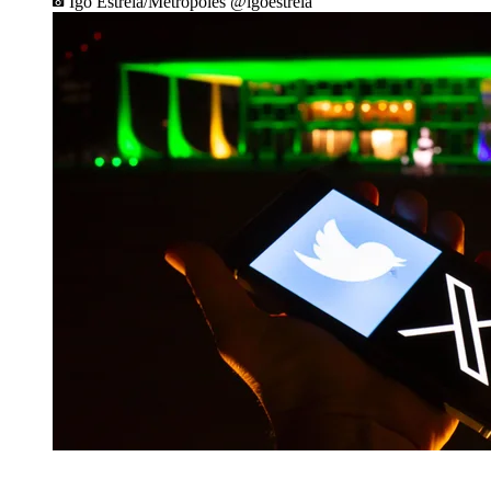
Igo Estrela/Metrópoles @igoestrela