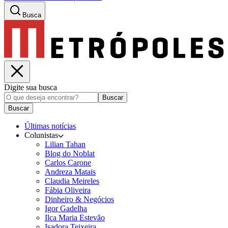
Busca
Digite sua busca
Buscar
Buscar
Últimas notícias
Colunistas
Lilian Tahan
Blog do Noblat
Carlos Carone
Andreza Matais
Claudia Meireles
Fábia Oliveira
Dinheiro & Negócios
Igor Gadelha
Ilca Maria Estevão
Isadora Teixeira