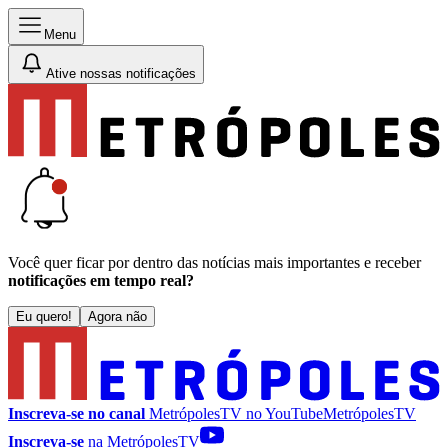
Menu
Ative nossas notificações
Você quer ficar por dentro das notícias mais importantes e receber
notificações em tempo real?
Eu quero!
Agora não
Inscreva-se no canal
MetrópolesTV no
YouTube
MetrópolesTV
Inscreva-se
na MetrópolesTV