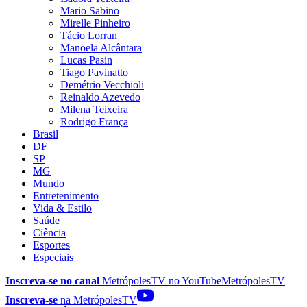
Mario Sabino
Mirelle Pinheiro
Tácio Lorran
Manoela Alcântara
Lucas Pasin
Tiago Pavinatto
Demétrio Vecchioli
Reinaldo Azevedo
Milena Teixeira
Rodrigo França
Brasil
DF
SP
MG
Mundo
Entretenimento
Vida & Estilo
Saúde
Ciência
Esportes
Especiais
Inscreva-se no canal
MetrópolesTV no
YouTube
MetrópolesTV
Inscreva-se
na MetrópolesTV