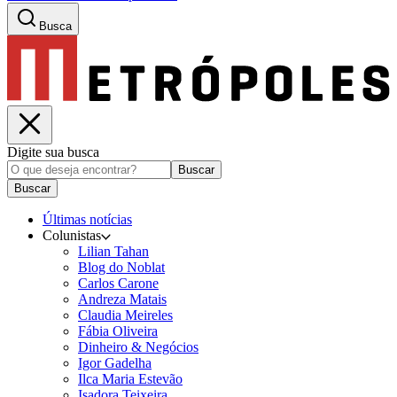
Busca
Digite sua busca
Buscar
Buscar
Últimas notícias
Colunistas
Lilian Tahan
Blog do Noblat
Carlos Carone
Andreza Matais
Claudia Meireles
Fábia Oliveira
Dinheiro & Negócios
Igor Gadelha
Ilca Maria Estevão
Isadora Teixeira