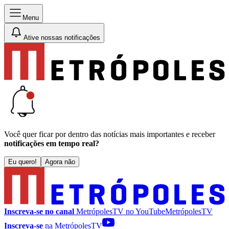
Menu
Ative nossas notificações
Você quer ficar por dentro das notícias mais importantes e receber
notificações em tempo real?
Eu quero!
Agora não
Inscreva-se no canal
MetrópolesTV no
YouTube
MetrópolesTV
Inscreva-se
na MetrópolesTV