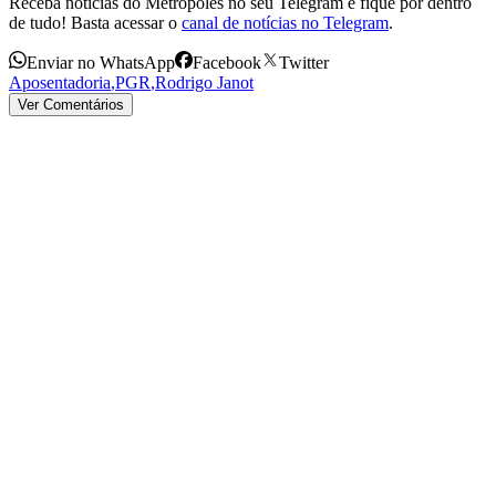
Receba notícias do Metrópoles no seu Telegram e fique por dentro
de tudo! Basta acessar o
canal de notícias no Telegram
.
Enviar no WhatsApp
Facebook
Twitter
Aposentadoria
,
PGR
,
Rodrigo Janot
Ver Comentários