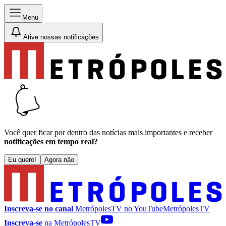
Menu
Ative nossas notificações
Você quer ficar por dentro das notícias mais importantes e receber
notificações em tempo real?
Eu quero!
Agora não
Inscreva-se no canal
MetrópolesTV no
YouTube
MetrópolesTV
Inscreva-se
na MetrópolesTV