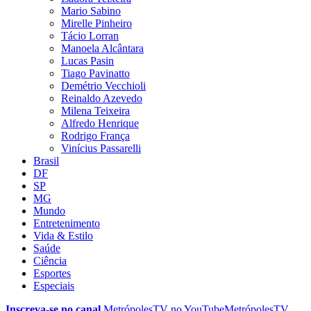
Mario Sabino
Mirelle Pinheiro
Tácio Lorran
Manoela Alcântara
Lucas Pasin
Tiago Pavinatto
Demétrio Vecchioli
Reinaldo Azevedo
Milena Teixeira
Alfredo Henrique
Rodrigo França
Vinícius Passarelli
Brasil
DF
SP
MG
Mundo
Entretenimento
Vida & Estilo
Saúde
Ciência
Esportes
Especiais
Inscreva-se no canal
MetrópolesTV no
YouTube
MetrópolesTV