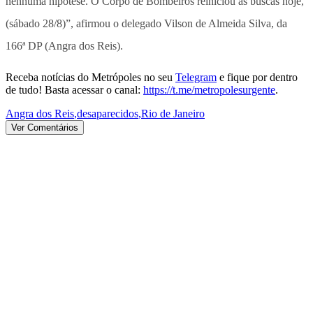
nenhuma hipótese. O Corpo de Bombeiros reiniciou as buscas hoje,
(sábado 28/8)”, afirmou o delegado Vilson de Almeida Silva, da
166ª DP (Angra dos Reis).
Receba notícias do Metrópoles no seu
Telegram
e fique por dentro
de tudo! Basta acessar o canal:
https://t.me/metropolesurgente
.
Angra dos Reis
,
desaparecidos
,
Rio de Janeiro
Ver Comentários