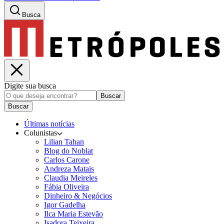
Busca
Digite sua busca
Buscar
Buscar
Últimas notícias
Colunistas
Lilian Tahan
Blog do Noblat
Carlos Carone
Andreza Matais
Claudia Meireles
Fábia Oliveira
Dinheiro & Negócios
Igor Gadelha
Ilca Maria Estevão
Isadora Teixeira