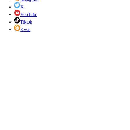
X
YouTube
Tiktok
Kwai