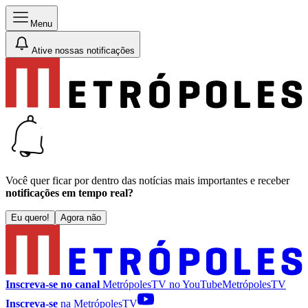
Menu
Ative nossas notificações
Você quer ficar por dentro das notícias mais importantes e receber
notificações em tempo real?
Eu quero!
Agora não
Inscreva-se no canal
MetrópolesTV no
YouTube
MetrópolesTV
Inscreva-se
na MetrópolesTV