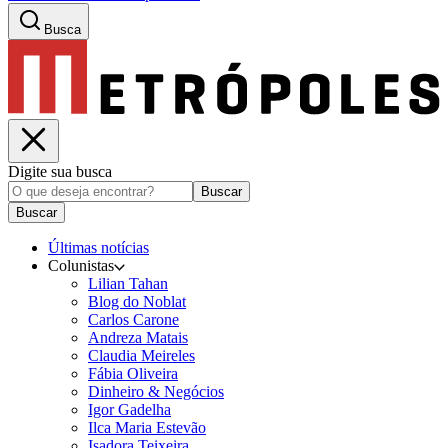
Busca
Digite sua busca
Buscar
Buscar
Últimas notícias
Colunistas
Lilian Tahan
Blog do Noblat
Carlos Carone
Andreza Matais
Claudia Meireles
Fábia Oliveira
Dinheiro & Negócios
Igor Gadelha
Ilca Maria Estevão
Isadora Teixeira