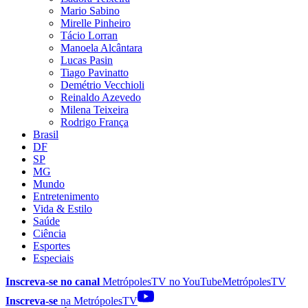
Mario Sabino
Mirelle Pinheiro
Tácio Lorran
Manoela Alcântara
Lucas Pasin
Tiago Pavinatto
Demétrio Vecchioli
Reinaldo Azevedo
Milena Teixeira
Rodrigo França
Brasil
DF
SP
MG
Mundo
Entretenimento
Vida & Estilo
Saúde
Ciência
Esportes
Especiais
Inscreva-se no canal
MetrópolesTV no
YouTube
MetrópolesTV
Inscreva-se
na MetrópolesTV