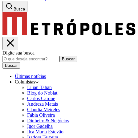
Busca
Digite sua busca
Buscar
Buscar
Últimas notícias
Colunistas
Lilian Tahan
Blog do Noblat
Carlos Carone
Andreza Matais
Claudia Meireles
Fábia Oliveira
Dinheiro & Negócios
Igor Gadelha
Ilca Maria Estevão
Isadora Teixeira