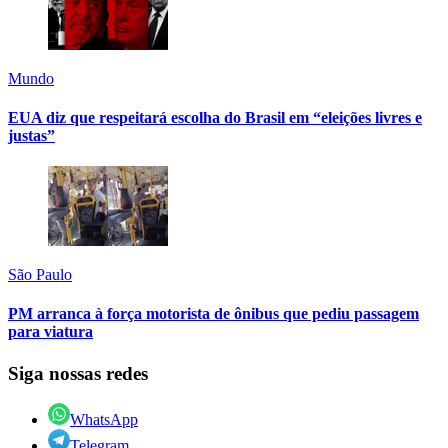
Mundo
EUA diz que respeitará escolha do Brasil em “eleições livres e
justas”
São Paulo
PM arranca à força motorista de ônibus que pediu passagem
para viatura
Siga nossas redes
WhatsApp
Telegram