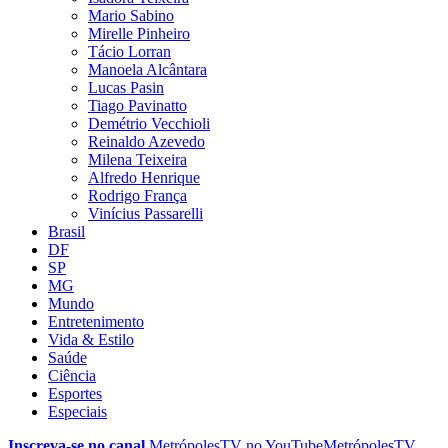
Mario Sabino
Mirelle Pinheiro
Tácio Lorran
Manoela Alcântara
Lucas Pasin
Tiago Pavinatto
Demétrio Vecchioli
Reinaldo Azevedo
Milena Teixeira
Alfredo Henrique
Rodrigo França
Vinícius Passarelli
Brasil
DF
SP
MG
Mundo
Entretenimento
Vida & Estilo
Saúde
Ciência
Esportes
Especiais
Inscreva-se no canal
MetrópolesTV no
YouTube
MetrópolesTV