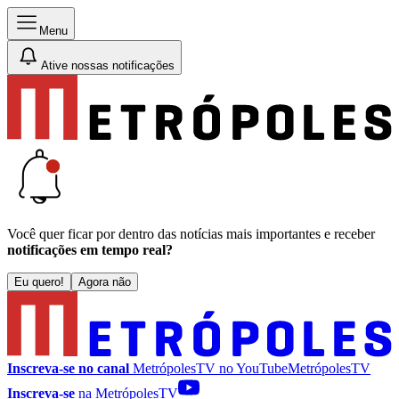
Menu
Ative nossas notificações
Você quer ficar por dentro das notícias mais importantes e receber
notificações em tempo real?
Eu quero!
Agora não
Inscreva-se no canal
MetrópolesTV no
YouTube
MetrópolesTV
Inscreva-se
na MetrópolesTV