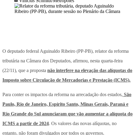
Vinícius Schmidt/Metrópoles
O deputado federal Aguinaldo Ribeiro (PP-PB), relator da reforma
tributária na Câmara dos Deputados, afirmou, nesta quarta-feira
(22/11), que a proposta
não interfere na elevação das alíquotas do
Imposto sobre Circulação de Mercadorias e Prestação (ICMS).
Para conter os impactos da reforma na arrecadação dos estados,
São
Paulo, Rio de Janeiro, Espírito Santo, Minas Gerais, Paraná e
Rio Grande do Sul anunciaram que vão aumentar a alíquota do
ICMS a partir de 2024
. Os valores das novas alíquotas, no
entanto, não foram divulgados por todos os governos.