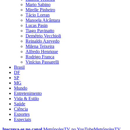
Mario Sabino
Mirelle Pinheiro
Tácio Lorran
Manoela Alcântara
Lucas Pasin
Tiago Pavinatto
Demétrio Vecchioli
Reinaldo Azevedo
Milena Teixeira
Alfredo Henrique
Rodrigo França
Vinícius Passarelli
Brasil
DF
SP
MG
Mundo
Entretenimento
Vida & Estilo
Saúde
Ciência
Esportes
Especiais
Inscreva-se no canal
MetrópolesTV no
YouTube
MetrópolesTV