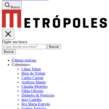
Busca
Digite sua busca
Buscar
Buscar
Últimas notícias
Colunistas
Lilian Tahan
Blog do Noblat
Carlos Carone
Andreza Matais
Claudia Meireles
Fábia Oliveira
Dinheiro & Negócios
Igor Gadelha
Ilca Maria Estevão
Isadora Teixeira