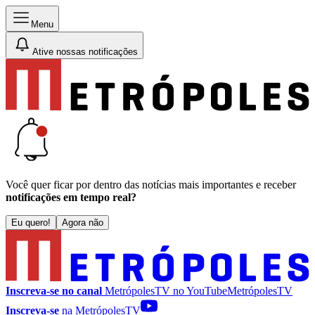
Menu
Ative nossas notificações
Você quer ficar por dentro das notícias mais importantes e receber
notificações em tempo real?
Eu quero!
Agora não
Inscreva-se no canal
MetrópolesTV no
YouTube
MetrópolesTV
Inscreva-se
na MetrópolesTV