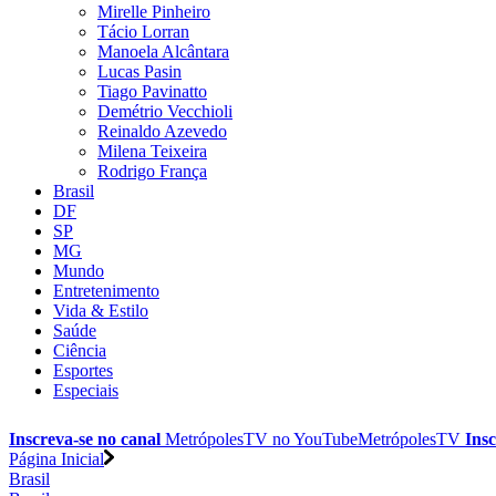
Mirelle Pinheiro
Tácio Lorran
Manoela Alcântara
Lucas Pasin
Tiago Pavinatto
Demétrio Vecchioli
Reinaldo Azevedo
Milena Teixeira
Rodrigo França
Brasil
DF
SP
MG
Mundo
Entretenimento
Vida & Estilo
Saúde
Ciência
Esportes
Especiais
Inscreva-se no canal
MetrópolesTV no
YouTube
MetrópolesTV
Insc
Página Inicial
Brasil