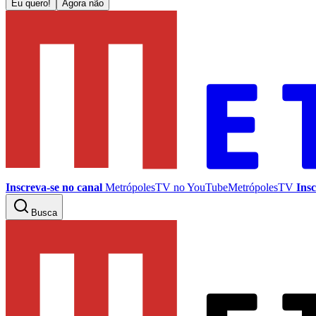
Eu quero!
Agora não
Inscreva-se no canal
MetrópolesTV no
YouTube
MetrópolesTV
Insc
Busca