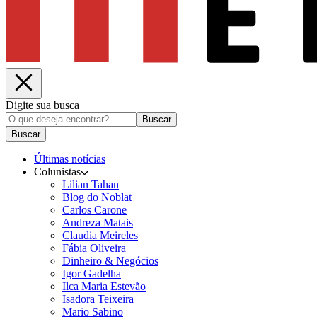
Digite sua busca
Buscar
Buscar
Últimas notícias
Colunistas
Lilian Tahan
Blog do Noblat
Carlos Carone
Andreza Matais
Claudia Meireles
Fábia Oliveira
Dinheiro & Negócios
Igor Gadelha
Ilca Maria Estevão
Isadora Teixeira
Mario Sabino