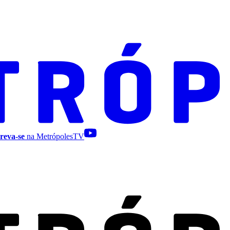
reva-se
na MetrópolesTV