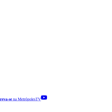
reva-se
na MetrópolesTV