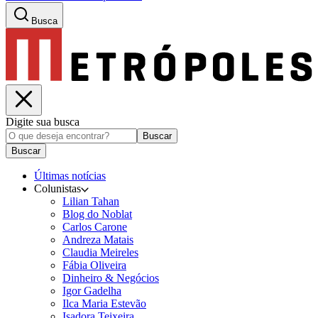
Busca
Digite sua busca
Buscar
Buscar
Últimas notícias
Colunistas
Lilian Tahan
Blog do Noblat
Carlos Carone
Andreza Matais
Claudia Meireles
Fábia Oliveira
Dinheiro & Negócios
Igor Gadelha
Ilca Maria Estevão
Isadora Teixeira