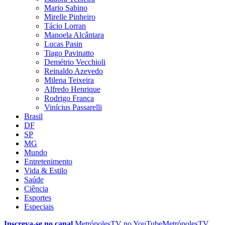
Mario Sabino
Mirelle Pinheiro
Tácio Lorran
Manoela Alcântara
Lucas Pasin
Tiago Pavinatto
Demétrio Vecchioli
Reinaldo Azevedo
Milena Teixeira
Alfredo Henrique
Rodrigo França
Vinícius Passarelli
Brasil
DF
SP
MG
Mundo
Entretenimento
Vida & Estilo
Saúde
Ciência
Esportes
Especiais
Inscreva-se no canal
MetrópolesTV no
YouTube
MetrópolesTV