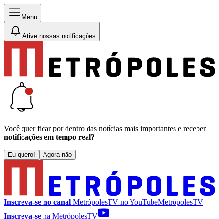
Menu
Ative nossas notificações
Você quer ficar por dentro das notícias mais importantes e receber
notificações em tempo real?
Eu quero!
Agora não
Inscreva-se no canal
MetrópolesTV no
YouTube
MetrópolesTV
Inscreva-se
na MetrópolesTV