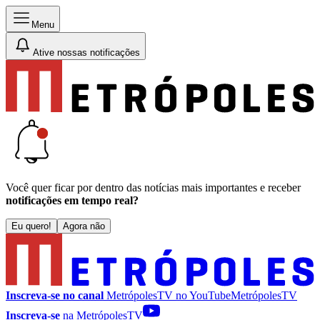
Menu
Ative nossas notificações
Você quer ficar por dentro das notícias mais importantes e receber
notificações em tempo real?
Eu quero!
Agora não
Inscreva-se no canal
MetrópolesTV no
YouTube
MetrópolesTV
Inscreva-se
na MetrópolesTV