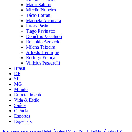
Mario Sabino
Mirelle Pinheiro
Tácio Lorran
Manoela Alcântara
Lucas Pasin
Tiago Pavinatto
Demétrio Vecchioli
Reinaldo Azevedo
Milena Teixeira
Alfredo Henrique
Rodrigo França
Vinícius Passarelli
Brasil
DF
SP
MG
Mundo
Entretenimento
Vida & Estilo
Saúde
Ciência
Esportes
Especiais
Inscreva-se no canal
MetrópolesTV no
YouTube
MetrópolesTV