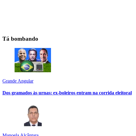
Tá bombando
Grande Angular
Dos gramados às urnas: ex-boleiros entram na corrida eleitoral
Manoela Alcântara