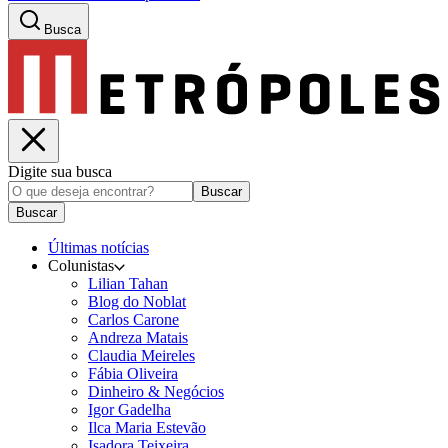
Busca
Digite sua busca
Buscar
Buscar
Últimas notícias
Colunistas
Lilian Tahan
Blog do Noblat
Carlos Carone
Andreza Matais
Claudia Meireles
Fábia Oliveira
Dinheiro & Negócios
Igor Gadelha
Ilca Maria Estevão
Isadora Teixeira